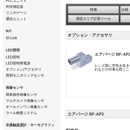
PLCユニット
外径測定器
特徴
仕様
リニヤゲージ
測定エリア計算ツール
通信ユニット
IIoT
オプション・アクセサリ
IO-Link
LED照明
エアパージ BF-AP
LED照明
LED照明用電源
レンズ面に空気を吹き
オプション/アクセサリ
れなどの付着を防ぐこ
照明モニタリングセンサ
画像センサ
簡単操作画像センサ
マルチカメラ画像センサ
オールインワン画像センサ
ラベル検査システム
エアパージ BF-AP2
非接触温度計・サーモグラフィ