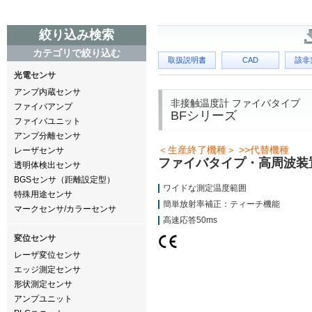
絞り込み検索
カテゴリで絞り込む
取扱説明書
CAD
該非
光電センサ
アンプ内蔵センサ
非接触温度計 ファイバタイプ
ファイバアンプ
BFシリーズ
ファイバユニット
アンプ分離センサ
＜生産終了機種＞ >>
代替機種
レーザセンサ
ファイバタイプ・高周波装
透明体検出センサ
BGSセンサ（距離設定型）
ワイドな測定温度範囲
特殊用途センサ
簡単放射率補正：ティーチ機能
マークセンサ/カラーセンサ
高速応答50ms
変位センサ
レーザ変位センサ
エッジ測定センサ
形状測定センサ
アンプユニット