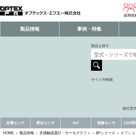
採用情
製品情報
事例・特集
製品を探す
サイト内検索
他社型式
光電センサ
変位センサ
IIoT
画像センサ
LED
HOME
製品情報
非接触温度計・サーモグラフィ
BFシリーズ
オプショ