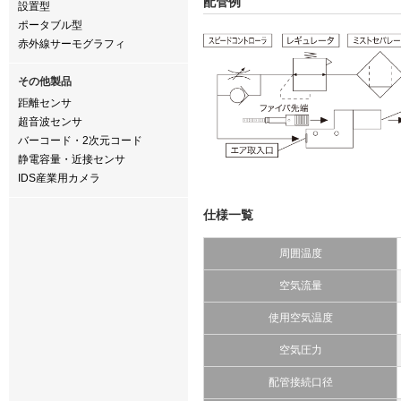
配管例
設置型
ポータブル型
赤外線サーモグラフィ
その他製品
距離センサ
超音波センサ
バーコード・2次元コード
静電容量・近接センサ
IDS産業用カメラ
仕様一覧
周囲温度
空気流量
使用空気温度
空気圧力
配管接続口径