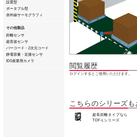
設置型
ポータブル型
赤外線サーモグラフィ
その他製品
距離センサ
超音波センサ
バーコード・2次元コード
静電容量・近接センサ
IDS産業用カメラ
閲覧履歴
ログインするとご使用いただけます。
こちらのシリーズも
超長距離タイプなら
TOF-Lシリーズ