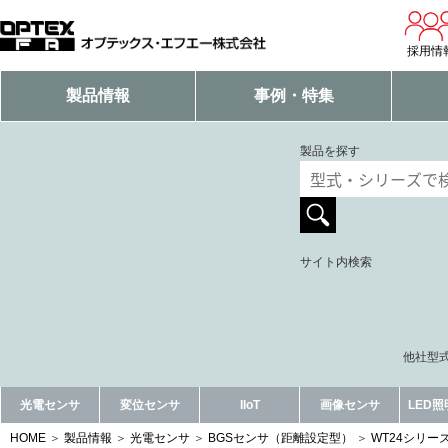
採用情
製品情報
事例・特集
製品を探す
サイト内検索
他社型式
光電センサ
変位センサ
IIoT
画像センサ
LED
HOME
製品情報
光電センサ
BGSセンサ（距離設定型）
WT24シリー