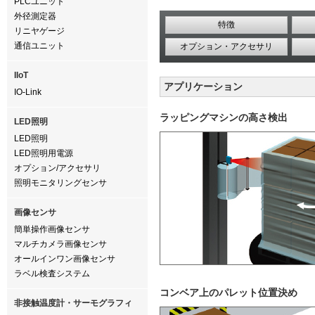
PLCユニット
外径測定器
特徴
リニヤゲージ
通信ユニット
オプション・アクセサリ
IIoT
アプリケーション
IO-Link
ラッピングマシンの高さ検出
LED照明
LED照明
LED照明用電源
オプション/アクセサリ
照明モニタリングセンサ
画像センサ
簡単操作画像センサ
マルチカメラ画像センサ
オールインワン画像センサ
ラベル検査システム
コンベア上のパレット位置決め
非接触温度計・サーモグラフィ