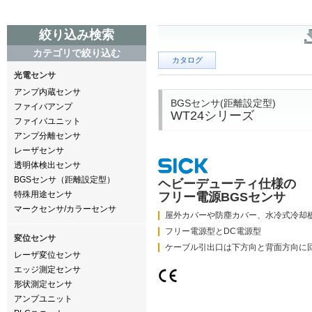
絞り込み検索
カテゴリで絞り込む
カタログ
光電センサ
アンプ内蔵センサ
BGSセンサ(距離設定型)
ファイバアンプ
WT24シリーズ
ファイバユニット
アンプ分離センサ
レーザセンサ
透明体検出センサ
BGSセンサ（距離設定型）
ヘビーデューティ仕様の
特殊用途センサ
フリー電源BGSセンサ
マークセンサ/カラーセンサ
屋外カバーや防塵カバー、水冷式冷却
フリー電源型とDC電源型
変位センサ
ケーブル引出口は下方向と背面方向に
レーザ変位センサ
エッジ測定センサ
形状測定センサ
アンプユニット