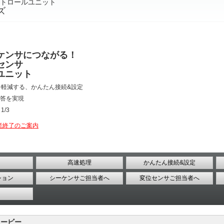
トロールユニット
ズ
ケンサにつながる！
センサ
ユニット
を軽減する、かんたん接続&設定
応答を実現
/3
産終了のご案内
高速処理
かんたん接続&設定
ション
シーケンサご担当者へ
変位センサご担当者へ
ービー