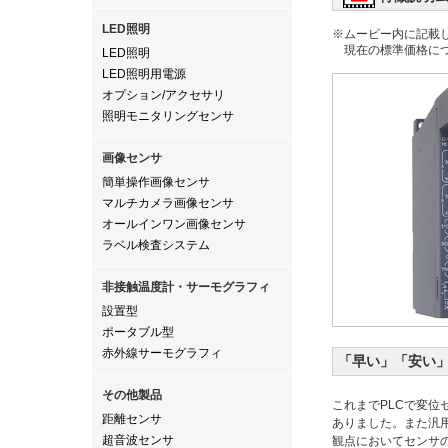
LED照明
※ムービー内に記載
現在の標準価格に
LED照明
LED照明用電源
オプション/アクセサリ
照明モニタリングセンサ
画像センサ
簡単操作画像センサ
マルチカメラ画像センサ
オールインワン画像センサ
ラベル検査システム
非接触温度計・サーモグラフィ
設置型
ポータブル型
赤外線サーモグラフィ
「早い」「安い
その他製品
これまでPLCで変
距離センサ
ありました。また汎
超音波センサ
観点においてセンサ