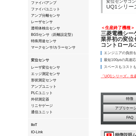
変位センサコン
ファイバアンプ
UQ1シリー
ファイバユニット
アンプ分離センサ
レーザセンサ
＜生産終了機種＞
透明体検出センサ
三菱電機シー
BGSセンサ（距離設定型）
業界初の変位
特殊用途センサ
コントロール
マークセンサ/カラーセンサ
エンジニアの負担
最短100μsの高速
変位センサ
スペースもコストも1
レーザ変位センサ
エッジ測定センサ
「UQ1シリーズ」生
形状測定センサ
アンプユニット
PLCユニット
特徴
外径測定器
リニヤゲージ
アプリケー
通信ユニット
FAQ
IIoT
IO-Link
特徴説明ム