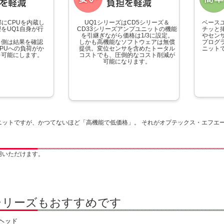
部にCPUを内蔵し
UQ1シリーズはCD5シリーズ＆
ベース
をUQ1自身が行
CD33シリーズアンプユニットの機能
チッと
を引継ぎながら価格は1/3に設定。
やセン
）側は結果を確認
しかも高機能なソフトウェアは無償
プログ
PUへの負荷がか
提供。変位センサを含めたトータル
ニット
を可能にします。
コストでも、圧倒的なコスト削減が
可能になります。
ニットですが、かつてないほど「高機能で低価格」。 それがオプテックス・エフエー
用いただけます。
シリーズもおすすめです
ヘッド