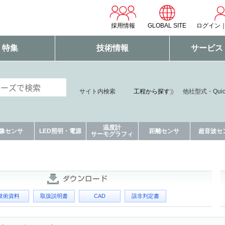
採用情報
GLOBAL SITE
ログイン
・特集
技術情報
サービス
サイト内検索
工程から探す
他社型式・Qui
温度計
像センサ
LED照明・電源
距離センサ
超音波セ
サーモグラフィ
技術資料
取扱説明書
CAD
該非判定書