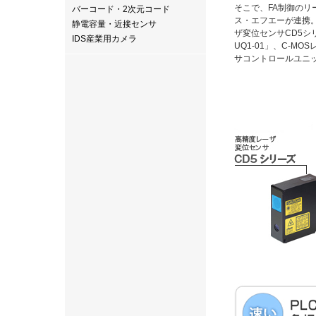
そこで、FA制御の
バーコード・2次元コード
ス・エフエーが連携。
静電容量・近接センサ
ザ変位センサCD5
IDS産業用カメラ
UQ1-01」、C-M
サコントロールユニッ