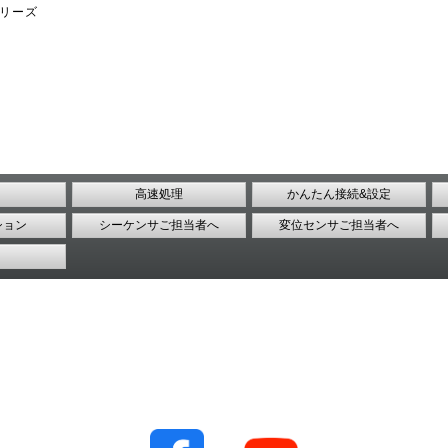
シリーズ
高速処理
かんたん接続&設定
ション
シーケンサご担当者へ
変位センサご担当者へ