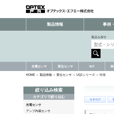
製品情報
事例
製品を探す
光電センサ
変位センサ
IIoT
画
HOME
製品情報
変位センサ
UQ1シリーズ
特徴
絞り込み検索
カテゴリで絞り込む
カタログ
光電センサ
アンプ内蔵センサ