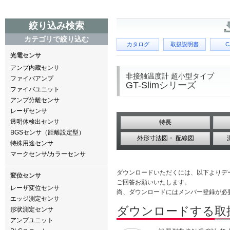
絞り込み検索
カテゴリで絞り込む
カタログ
取扱説明書
C
光電センサ
アンプ内蔵センサ
非接触温度計 超小型タイプ
ファイバアンプ
GT-Slimシリーズ
ファイバユニット
アンプ分離センサ
レーザセンサ
透明体検出センサ
特長
BGSセンサ（距離設定型）
外形寸法図・ 配線図
特殊用途センサ
マークセンサ/カラーセンサ
ダウンロードいただくには、以下よりデ
変位センサ
ご回答お願いいたします。
レーザ変位センサ
尚、ダウンロードにはメンバー登録が必
エッジ測定センサ
ダウンロードする取
形状測定センサ
アンプユニット