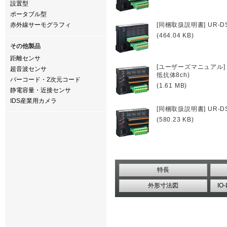
設置型
ポータブル型
赤外線サーモグラフィ
[同梱取扱説明書] UR-D
(464.04 KB)
その他製品
距離センサ
[ユーザーズマニュアル] U
超音波センサ
抵抗体8ch)
バーコード・2次元コード
(1.61 MB)
静電容量・近接センサ
IDS産業用カメラ
[同梱取扱説明書] UR-D
(580.23 KB)
特長
外形寸法図
IO