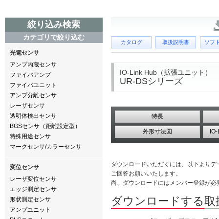
絞り込み検索
カテゴリで絞り込む
カタログ
取扱説明書
ソフ
光電センサ
アンプ内蔵センサ
IO-Link Hub（拡張ユニット）
ファイバアンプ
UR-DSシリーズ
ファイバユニット
アンプ分離センサ
レーザセンサ
透明体検出センサ
特長
BGSセンサ（距離設定型）
外形寸法図
IO
特殊用途センサ
マークセンサ/カラーセンサ
ダウンロードいただくには、以下よりデ
変位センサ
ご回答お願いいたします。
レーザ変位センサ
尚、ダウンロードにはメンバー登録が必
エッジ測定センサ
ダウンロードする取
形状測定センサ
アンプユニット