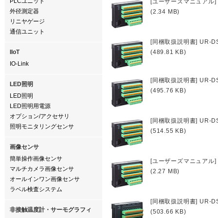
PLCユニット
[ユーザーズマニュアル] UR
外径測定器
(2.34 MB)
リニヤゲージ
通信ユニット
[同梱取扱説明書] UR-D
IIoT
(489.81 KB)
IO-Link
[同梱取扱説明書] UR-D
LED照明
(495.76 KB)
LED照明
LED照明用電源
オプション/アクセサリ
[同梱取扱説明書] UR-D
照明モニタリングセンサ
(514.55 KB)
画像センサ
簡単操作画像センサ
[ユーザーズマニュアル] UR
マルチカメラ画像センサ
(2.27 MB)
オールインワン画像センサ
ラベル検査システム
[同梱取扱説明書] UR-D
非接触温度計・サーモグラフィ
(503.66 KB)