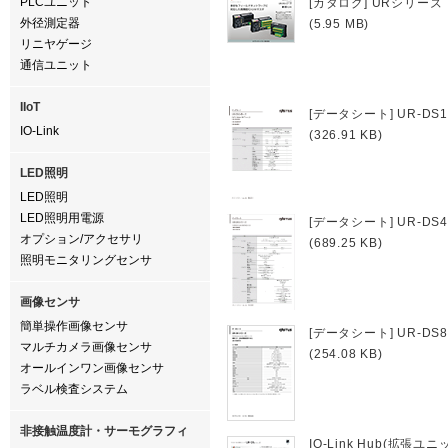
PLCユニット
[カタログ] URシリーズ
外径測定器
(5.95 MB)
リニヤゲージ
通信ユニット
IIoT
[データシート] UR-DS16
IO-Link
(326.91 KB)
LED照明
LED照明
LED照明用電源
[データシート] UR-DS4
オプション/アクセサリ
(689.25 KB)
照明モニタリングセンサ
画像センサ
簡単操作画像センサ
[データシート] UR-DS8
マルチカメラ画像センサ
(254.08 KB)
オールインワン画像センサ
ラベル検査システム
非接触温度計・サーモグラフィ
IO-Link Hub(拡張ユ