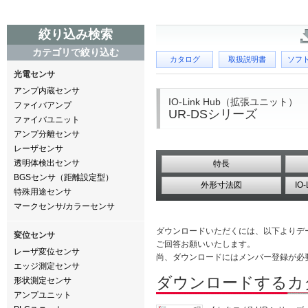
絞り込み検索
カテゴリで絞り込む
カタログ
取扱説明書
ソフ
光電センサ
アンプ内蔵センサ
IO-Link Hub（拡張ユニット）
ファイバアンプ
UR-DSシリーズ
ファイバユニット
アンプ分離センサ
レーザセンサ
透明体検出センサ
特長
BGSセンサ（距離設定型）
外形寸法図
IO
特殊用途センサ
マークセンサ/カラーセンサ
ダウンロードいただくには、以下よりデ
変位センサ
ご回答お願いいたします。
レーザ変位センサ
尚、ダウンロードにはメンバー登録が必
エッジ測定センサ
ダウンロードするカ
形状測定センサ
アンプユニット