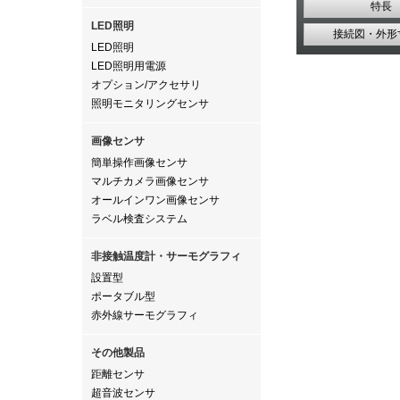
特長
LED照明
接続図・外形
LED照明
LED照明用電源
オプション/アクセサリ
照明モニタリングセンサ
画像センサ
簡単操作画像センサ
マルチカメラ画像センサ
オールインワン画像センサ
ラベル検査システム
非接触温度計・サーモグラフィ
設置型
ポータブル型
赤外線サーモグラフィ
その他製品
距離センサ
超音波センサ