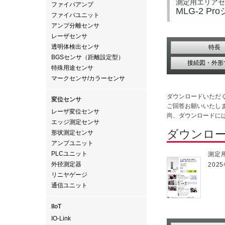
測定用エリアセ
ファイバアンプ
MLG-2 P
ファイバユニット
アンプ分離センサ
レーザセンサ
透明体検出センサ
特長
BGSセンサ（距離設定型）
接続図・外形
特殊用途センサ
マークセンサ/カラーセンサ
ダウンロードいただ
変位センサ
ご回答お願いいたし
レーザ変位センサ
尚、ダウンロードに
エッジ測定センサ
ダウンロ
形状測定センサ
アンプユニット
PLCユニット
測定用
外径測定器
2025
リニヤゲージ
通信ユニット
IIoT
IO-Link