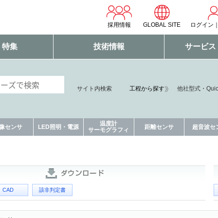
採用情報
GLOBAL SITE
ログイン
・特集
技術情報
サービス
サイト内検索
工程から探す
他社型式・Qui
温度計
像センサ
LED照明・電源
距離センサ
超音波セ
サーモグラフィ
CAD
該非判定書