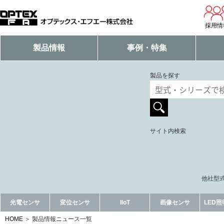
採用情
製品情報
事例・特集
製品を探す
サイト内検索
他社型式
光電センサ
変位センサ
IIoT
画像センサ
LED
HOME
製品情報ニュース一覧