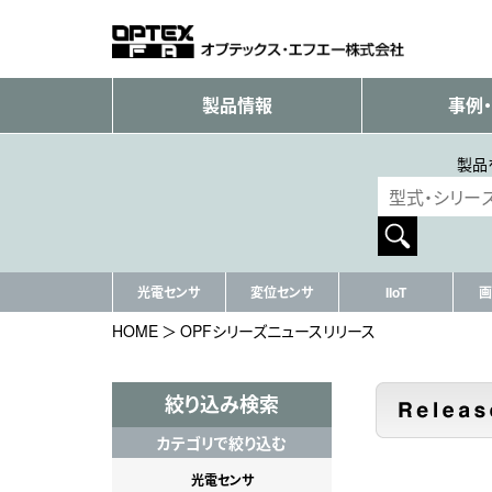
製品情報
事例
製品
光電センサ
変位センサ
IIoT
画
HOME
OPFシリーズニュースリリース
絞り込み検索
カテゴリで絞り込む
光電センサ