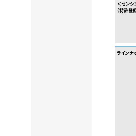
＜センシ
（特許登
ラインナ