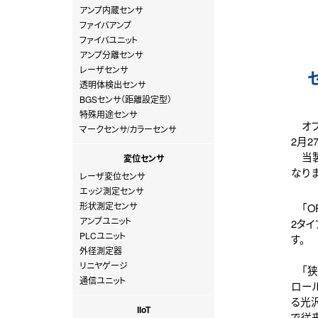
アンプ内蔵センサ
ファイバアンプ
ファイバユニット
アンプ分離センサ
レーザセンサ
透明体検出センサ
BGSセンサ（距離設定型）
特殊用途センサ
オプ
マークセンサ/カラーセンサ
2月2
当製
変位センサ
なりま
レーザ変位センサ
エッジ測定センサ
形状測定センサ
「O
アンプユニット
2タ
PLCユニット
す。
外径測定器
リニヤゲージ
「狭
通信ユニット
ロー
る光
IIoT
で従