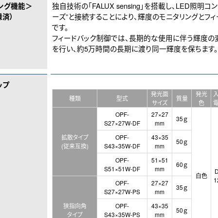
ング機能＞
独自技術の「FALUX sensing」を搭載し、LED照明コ
録済）
ーズ”と接続することにより、輝度のモニタリングとフ
です。
フィードバック制御では、長期的な使用に伴う輝度の
を行い、約5万時間の長期に渡り同一輝度を保ちます。
ップ
発光面
発光
種類
型式
質量
サイズ
色
OPF-
27×27
35ｇ
S27×27W-DF
mm
拡散タイプ
OPF-
43×35
50ｇ
(従来互換)
S43×35W-DF
mm
OPF-
51×51
60ｇ
S51×51W-DF
mm
白色
1
OPF-
27×27
35ｇ
S27×27W-PS
mm
狭指向角
OPF-
43×35
50ｇ
タイプ
S43×35W-PS
mm