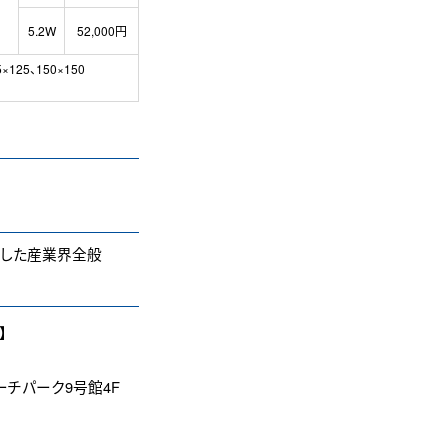
5.2W
52,000円
×125、150×150
とした産業界全般
】
サーチパーク9号館4F