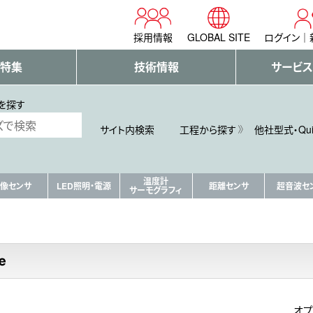
採用情報
GLOBAL SITE
ログイン
・特集
技術情報
サービス
を探す
サイト内検索
工程から探す
他社型式・Qu
温度計
像センサ
LED照明・電源
距離センサ
超音波セ
サーモグラフィ
オプ