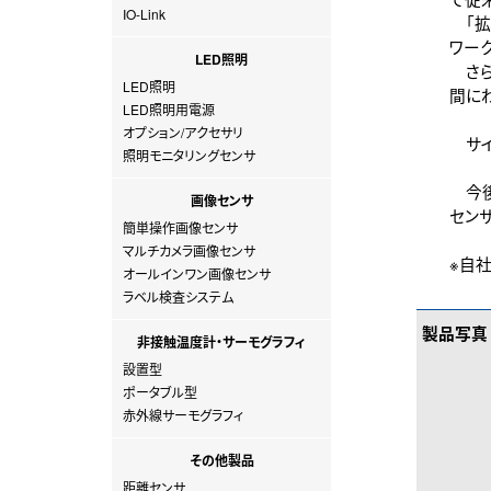
IO-Link
「拡
ワー
LED照明
さら
LED照明
間に
LED照明用電源
オプション/アクセサリ
サイズ
照明モニタリングセンサ
今後
画像センサ
セン
簡単操作画像センサ
マルチカメラ画像センサ
※自
オールインワン画像センサ
ラベル検査システム
製品写真
非接触温度計・サーモグラフィ
設置型
ポータブル型
赤外線サーモグラフィ
その他製品
距離センサ