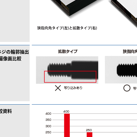
ネジの輪郭抽出
撮像画比較
較資料