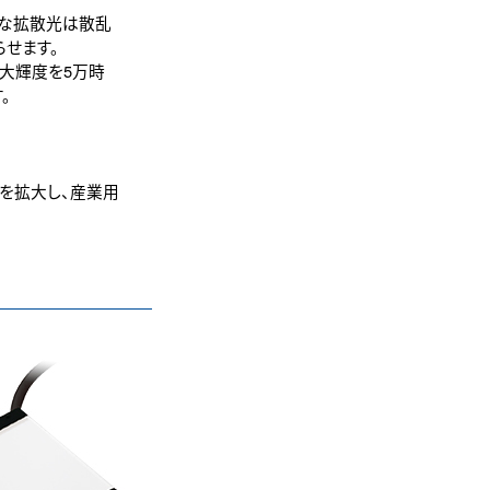
一な拡散光は散乱
せます。
最大輝度を5万時
。
数を拡大し、産業用