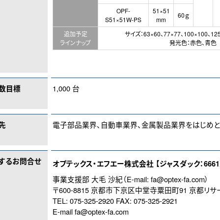
OPF-
51×51
60ｇ
S51×51W-PS
mm
追加予定
サイズ：63×60、77×77、100×100、125
ラインナップ
発光色：赤色、青色
数目標
1,000 台
先
電子部品業界、自動車業界、金属製品業界をはじめ
するお問合せ
オプテックス・エフエー株式会社 【ジャスダック：6661
事業支援部 大毛 沙紀（E-mail:
fa@optex-fa.com
）
〒600-8815 京都市下京区中堂寺粟田町91 京都リ
TEL: 075-325-2920 FAX: 075-325-2921
E-mail
fa@optex-fa.com