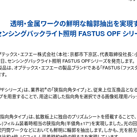
透明・金属ワークの鮮明な輪郭抽出を実現す
センシングバックライト照明 FASTUS OPF シ
テックス・エフエー株式会社（本社：京都市下京区、代表取締役社長：小國
7日、センシングバックライト照明 FASTUS OPFシリーズを発売します。
品は、オプテックス・エフエーの製品ブランドである「FASTUS（ファス
す。
※
PFシリーズ」は、業界初
の「狭指向角タイプ」と、従来上位互換品となる
イプを用意することで、用途に適した指向角を選択できる画像処理用バッ
指向角タイプ」は、拡散板上に独自のプリズムシートを搭載することで、L
ル)フィルム装着時相当の狭指向角(半値角±17°)を実現しました。光の
沢円筒ワークなどにおいても鮮明に輪郭を抽出します。しかも、光を前
来比約4倍、LCフィルム装着時約8倍の明るさを実現しています。