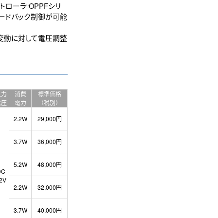
ントローラ“OPPFシリ
ィードバック制御が可能
変動に対して電圧調整
入力
消費
標準価格
電圧
電力
（税別）
2.2W
29,000円
3.7W
36,000円
5.2W
48,000円
DC
2V
2.2W
32,000円
3.7W
40,000円