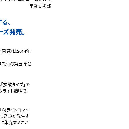
事業支援部
る、
リーズ発売。
勇）は2014年
タス）」の第五弾と
「拡散タイプ」の
クライト照明で
C(ライトコント
回り込みが発生す
方に集光すること