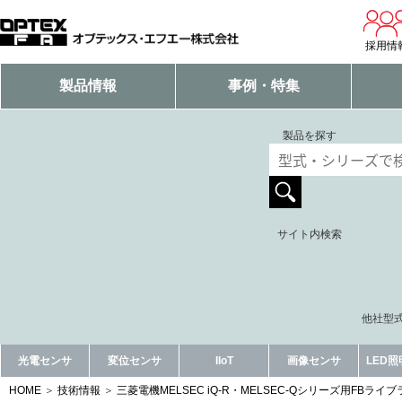
採用情
製品情報
事例・特集
製品を探す
サイト内検索
他社型式
光電センサ
変位センサ
IIoT
画像センサ
LED
HOME
技術情報
三菱電機MELSEC iQ-R・MELSEC-Qシリーズ用FBラ