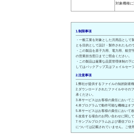
対象機種に
1.制限事項
・一般工業を対象とした汎用品として
とを目的として設計・製作されたもの
・この製品を原子力用、電力用、航空
の営業担当窓口までご照会ください。
・この製品は厳重な品質管理体制の下
してはバックアップ又はフェイルセー
2.注意事項
1.弊社が提供するファイルの知的財産
2.ダウンロードされたファイルやその
承ください。
3.本サービスはお客様の責任において
4.本プログラムで動作可能な機種はオ
5.本サービスはお客様の責任において
6.改造する場合のお問い合わせに関し
7.サンプルプログラムおよび通信プロ
については記載されていません。ご使