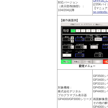
OPPF30_Ct
対応バージョン
(235Kバイ
（表示部/制御部）：
【マニュア
104/204以降
sp-optexfa
GP3500シ
GP3400シ
GP3310シ
対象機種：
GP4500シ
株式会社デジタル
GP4400シ
プログラマブル表示器
GP4000/GP3000シリーズ
画面解像度
その他の解
GP4000