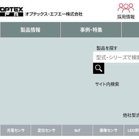
採用情報
製品情報
事例・特集
製品を探す
サイト内検索
他社型式
光電センサ
変位センサ
IIoT
画像センサ
LED