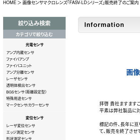
HOME
画像センサマクロレンズ「FASV-LDシリーズ」販売終了のご案内
絞り込み検索
カテゴリで絞り込む
光電センサ
アンプ内蔵センサ
ファイバアンプ
ファイバユニット
画像
アンプ分離センサ
レーザセンサ
透明体検出センサ
BGSセンサ（距離設定型）
特殊用途センサ
拝啓 貴社ますます
マークセンサ/カラーセンサ
平素は弊社製品に対
変位センサ
標記の件、長年に亘り
レーザ変位センサ
て、販売を終了させ
エッジ測定センサ
形状測定センサ