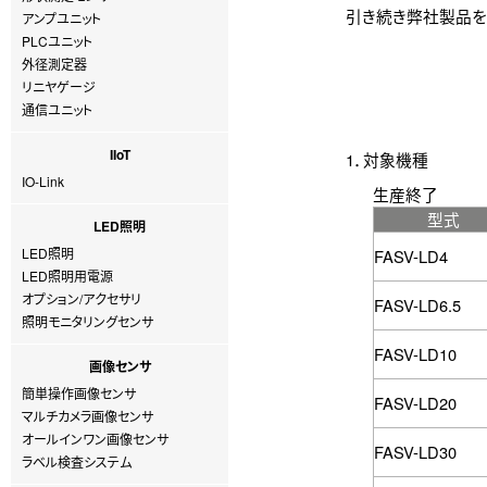
引き続き弊社製品を
アンプユニット
PLCユニット
外径測定器
リニヤゲージ
通信ユニット
IIoT
1．対象機種
IO-Link
生産終了
型式
LED照明
LED照明
FASV-LD4
LED照明用電源
オプション/アクセサリ
FASV-LD6.5
照明モニタリングセンサ
FASV-LD10
画像センサ
簡単操作画像センサ
FASV-LD20
マルチカメラ画像センサ
オールインワン画像センサ
FASV-LD30
ラベル検査システム