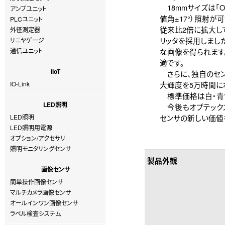
18mmサイズは「
アンプユニット
値角±17°）照射
PLCユニット
従来比2倍に拡大し
外径測定器
リッタを採用しまし
リニヤゲージ
通信ユニット
な画像を得られます
適です。
IIoT
さらに、独自のセンシ
IO-Link
大輝度を5万時間に
標準価格は白・青色が7
LED照明
今後もオプテックス・
LED照明
センサの新しい価値
LED照明用電源
オプション/アクセサリ
照明モニタリングセンサ
製品外観
画像センサ
簡単操作画像センサ
マルチカメラ画像センサ
オールインワン画像センサ
ラベル検査システム