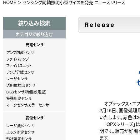
HOME
センシング同軸照明小型サイズを発売 ニュースリリース
絞り込み検索
カテゴリで絞り込む
光電センサ
アンプ内蔵センサ
ファイバアンプ
ファイバユニット
アンプ分離センサ
レーザセンサ
透明体検出センサ
BGSセンサ（距離設定型）
特殊用途センサ
オプテックス・エフ
マークセンサ/カラーセンサ
2月15日、画像処理
いたします。赤色は2
変位センサ
「OPXシリーズ」
レーザ変位センサ
明です。販売が好調な
エッジ測定センサ
ます。
形状測定センサ