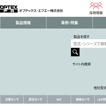
採用情報
製品情報
事例・特集
製品を探す
サイト内検索
他社型式
光電センサ
変位センサ
IIoT
画像センサ
LED