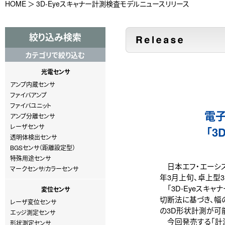
HOME
3D-Eyeスキャナー計測検査モデルニュースリリース
絞り込み検索
カテゴリで絞り込む
光電センサ
アンプ内蔵センサ
ファイバアンプ
ファイバユニット
電
アンプ分離センサ
レーザセンサ
「3
透明体検出センサ
BGSセンサ（距離設定型）
特殊用途センサ
日本エフ・エーシス
マークセンサ/カラーセンサ
年3月上旬、卓上型3
「3D-Eyeスキ
変位センサ
切断法に基づき、幅
レーザ変位センサ
の3D形状計測が可
エッジ測定センサ
今回発売する「計測
形状測定センサ