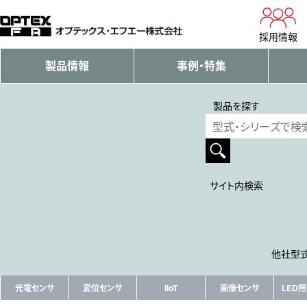
採用情報
製品情報
事例・特集
製品を探す
サイト内検索
他社型式
光電センサ
変位センサ
IIoT
画像センサ
LED