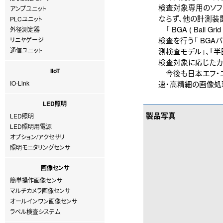
検査対象専用のソフ
アンプユニット
ならず、他の計測装
PLCユニット
「 BGA ( Ball
外径測定器
検査を行う「 BGAバンプ
リニヤゲージ
通信ユニット
測検査モデル」、「
検査対象に応じたカ
IIoT
今後も日本エフ・エ
IO-Link
速・高精細の画像処
LED照明
製品写真
LED照明
LED照明用電源
オプション/アクセサリ
照明モニタリングセンサ
画像センサ
簡単操作画像センサ
マルチカメラ画像センサ
オールインワン画像センサ
ラベル検査システム