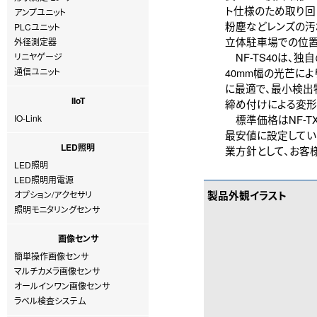
ト仕様のため取り回
アンプユニット
粉塵などレンズの汚
PLCユニット
立体駐車場での位置
外径測定器
NF-TS40は、
リニヤゲージ
通信ユニット
40mm幅の光芒に
に最適で、最小検出
IIoT
締め付けによる変形
IO-Link
標準価格はNF-TX0
最安値に設定してい
LED照明
業方針として、お客
LED照明
LED照明用電源
製品外観イラスト
オプション/アクセサリ
照明モニタリングセンサ
画像センサ
簡単操作画像センサ
マルチカメラ画像センサ
オールインワン画像センサ
ラベル検査システム