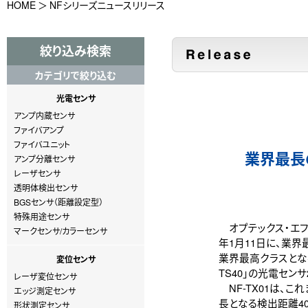
HOME
NFシリーズニュースリリース
絞り込み検索
カテゴリで絞り込む
光電センサ
アンプ内蔵センサ
ファイバアンプ
ファイバユニット
業界最長
アンプ分離センサ
レーザセンサ
透明体検出センサ
BGSセンサ（距離設定型）
特殊用途センサ
オプテックス・エフ
マークセンサ/カラーセンサ
年1月11日に、業界
業界最高クラスとなる
変位センサ
TS40」の光電セン
レーザ変位センサ
NF-TX01は、こ
エッジ測定センサ
長となる検出距離4
形状測定センサ