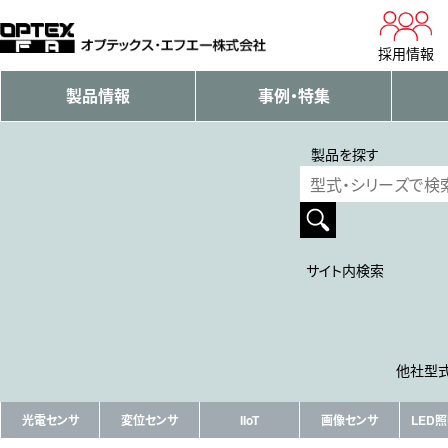
採用情報
製品情報
事例・特集
製品を探す
サイト内検索
他社型式
光電センサ
変位センサ
IIoT
画像センサ
LED