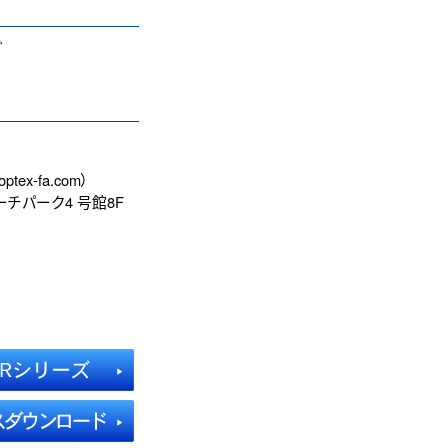
ど
@optex-fa.com
）
ーチパーク4 号館8F