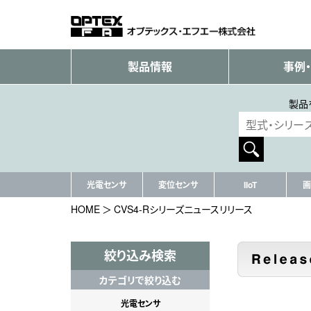
製品情報
事例
製品
光電センサ
変位センサ
IIoT
画
HOME
CVS4-Rシリーズニュースリリース
絞り込み検索
カテゴリで絞り込む
光電センサ