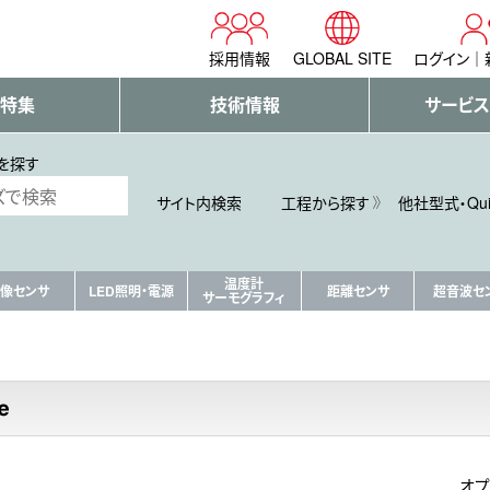
採用情報
GLOBAL SITE
ログイン
・特集
技術情報
サービス
を探す
サイト内検索
工程から探す
他社型式・Qu
温度計
像センサ
LED照明・電源
距離センサ
超音波セ
サーモグラフィ
オプ