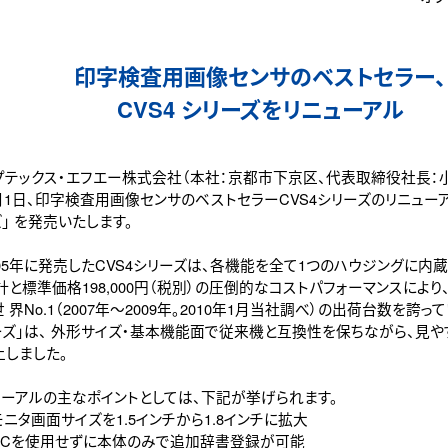
印字検査用画像センサのベストセラー、
CVS4 シリーズをリニューアル
テックス・エフエー株式会社（本社：京都市下京区、代表取締役社長：小國
月1日、印字検査用画像センサのベストセラーCVS4シリーズのリニューアル
」 を発売いたします。
05年に発売したCVS4シリーズは、各機能を全て1つのハウジングに内
計と標準価格198,000円（税別）の圧倒的なコストパフォーマンスによ
 界No.1（2007年～2009年。2010年1月当社調べ）の出荷台数を誇ってい
ーズ」は、 外形サイズ・基本機能面で従来機と互換性を保ちながら、見や
上しました。
ューアルの主なポイントとしては、下記が挙げられます。
ニタ画面サイズを1.5インチから1.8インチに拡大
PCを使用せずに本体のみで追加辞書登録が可能