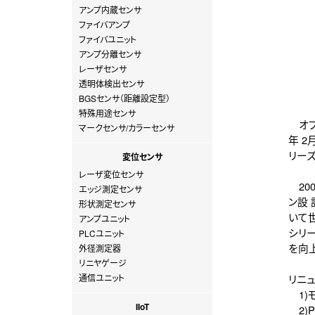
アンプ内蔵センサ
ファイバアンプ
ファイバユニット
アンプ分離センサ
レーザセンサ
透明体検出センサ
BGSセンサ（距離設定型）
特殊用途センサ
オプ
マークセンサ/カラーセンサ
年 2
リーズ
変位センサ
レーザ変位センサ
20
エッジ測定センサ
ン設 
形状測定センサ
いて世
アンプユニット
シリ
PLCユニット
を向
外径測定器
リニヤゲージ
通信ユニット
リニ
1)モ
IIoT
2)