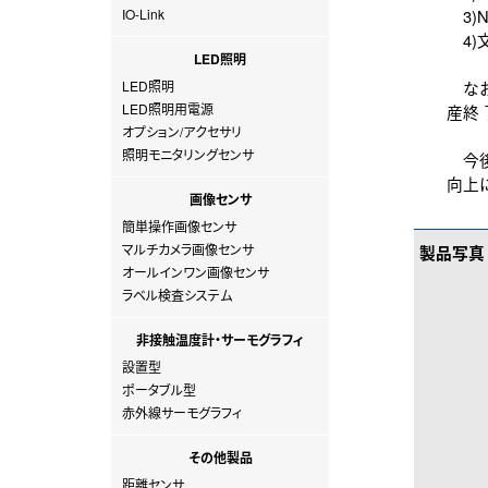
IO-Link
3)
4)
LED照明
LED照明
なお
LED照明用電源
産終 
オプション/アクセサリ
照明モニタリングセンサ
今後
向上
画像センサ
簡単操作画像センサ
マルチカメラ画像センサ
製品写真
オールインワン画像センサ
ラベル検査システム
非接触温度計・サーモグラフィ
設置型
ポータブル型
赤外線サーモグラフィ
その他製品
距離センサ