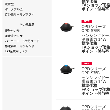
標準価格
設置型
FAショップ価
ポイント付与率
ポータブル型
赤外線サーモグラフィ
その他製品
OPDシリーズ
OPD-S75R
距離センサ
センシングドー
超音波センサ
消費電力 14W
バーコード・2次元コード
標準価格
静電容量・近接センサ
FAショップ価
ポイント付与率
IDS産業用カメラ
OPDシリーズ
OPD-S75B
センシングドー
消費電力 14W
標準価格
FAショップ価
ポイント付与率
OPDシリーズ