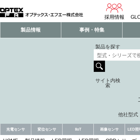
採用情報
GLO
製品情報
事例・特集
製品を探す
サイト内検
索
他社型式・
光電センサ
変位センサ
IIoT
画像センサ
LED