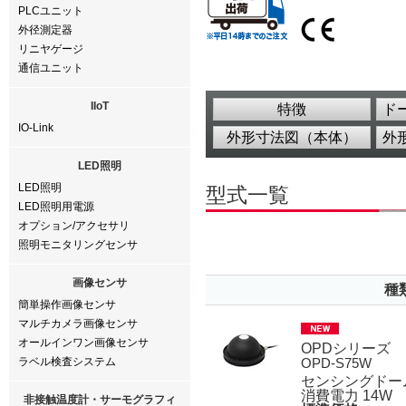
PLCユニット
外径測定器
リニヤゲージ
通信ユニット
IIoT
特徴
ド
IO-Link
外形寸法図（本体）
外
LED照明
LED照明
型式一覧
LED照明用電源
オプション/アクセサリ
照明モニタリングセンサ
画像センサ
種
簡単操作画像センサ
マルチカメラ画像センサ
オールインワン画像センサ
OPDシリーズ
ラベル検査システム
OPD-S75W
センシングドー
消費電力 14W
非接触温度計・サーモグラフィ