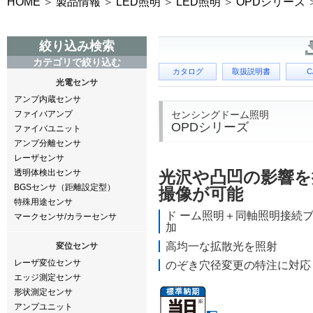
HOME
製品情報
LED照明
LED照明
OPDシリーズ
絞り込み検索
カテゴリで絞り込む
カタログ
取扱説明書
C
光電センサ
アンプ内蔵センサ
センシングドーム照明
ファイバアンプ
OPDシリーズ
ファイバユニット
アンプ分離センサ
レーザセンサ
透明体検出センサ
光沢や凸凹の影響を
BGSセンサ（距離設定型）
撮像が可能
特殊用途センサ
ド ーム照明＋同軸照明接続
マークセンサ/カラーセンサ
加
高均一な拡散光を照射
変位センサ
レーザ変位センサ
のぞき穴径変更の特注に対応
エッジ測定センサ
形状測定センサ
アンプユニット