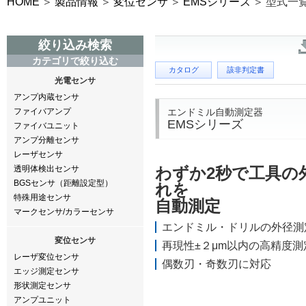
HOME
製品情報
変位センサ
EMSシリーズ
型式一
絞り込み検索
カテゴリで絞り込む
カタログ
該非判定書
光電センサ
アンプ内蔵センサ
エンドミル自動測定器
ファイバアンプ
EMSシリーズ
ファイバユニット
アンプ分離センサ
レーザセンサ
透明体検出センサ
わずか2秒で工具の
BGSセンサ（距離設定型）
れを
特殊用途センサ
自動測定
マークセンサ/カラーセンサ
エンドミル・ドリルの外径測
変位センサ
再現性±２μm以内の高精度測
レーザ変位センサ
偶数刃・奇数刃に対応
エッジ測定センサ
形状測定センサ
アンプユニット