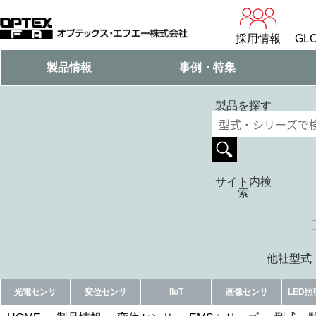
採用情報
GLO
製品情報
事例・特集
製品を探す
サイト内検
索
他社型式・
光電センサ
変位センサ
IIoT
画像センサ
LED