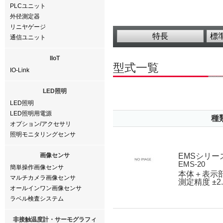
PLCユニット
外径測定器
リニヤゲージ
特長
標
通信ユニット
IIoT
型式一覧
IO-Link
LED照明
LED照明
LED照明用電源
種
オプション/アクセサリ
照明モニタリングセンサ
画像センサ
EMSシリー
EMS-20
簡単操作画像センサ
本体＋表示部
マルチカメラ画像センサ
測定精度 ±2
オールインワン画像センサ
ラベル検査システム
非接触温度計・サーモグラフィ