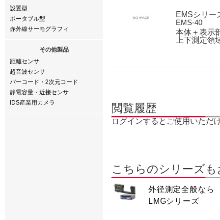
設置型
EMSシリー
ポータブル型
EMS-40
赤外線サーモグラフィ
本体＋表示部
上下測定領域 
その他製品
距離センサ
超音波センサ
バーコード・2次元コード
静電容量・近接センサ
IDS産業用カメラ
閲覧履歴
ログインするとご使用いただ
こちらのシリーズも
外径測定全般なら
LMGシリーズ