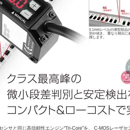
0.1mmレベルの薄型部品
別や傾き、 重なり検出に
揮します。
ンサと同じ高信頼性エンジン“Tri-Core”を、 C-MOSレー