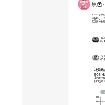
ワークの
制御し、
誤差を極
材質間
BGS-
実測距
紙で約