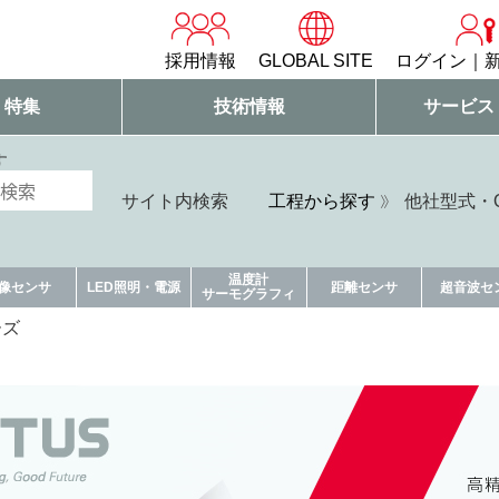
採用情報
GLOBAL SITE
ログイン
・特集
技術情報
サービス
す
サイト内検索
工程から探す
他社型式・Q
温度計
像センサ
LED照明・電源
距離センサ
超音波セ
サーモグラフィ
ーズ