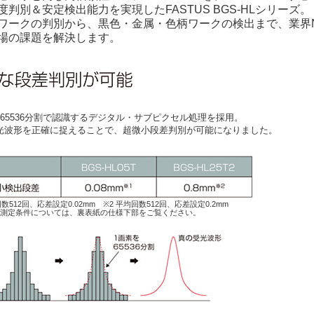
判別＆安定検出能力を実現したFASTUS BGS-HLシリーズ。
ワークの判別から、黒色・金属・色柄ワークの検出まで、業界N
場の課題を解決します。
を65536分割で認識するデジタル・サブピクセル処理を採用。
光波形を正確に捉えることで、超微小段差判別が可能になりました。
回数512回、応差設定0.02mm ※2 平均回数512回、応差設定0.2mm
の測定条件については、裏表紙の仕様下部をご覧ください。