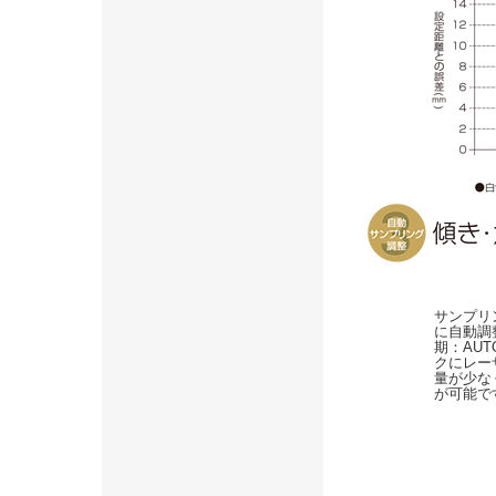
サンプリ
に自動調
期：AU
クにレー
量が少な
が可能で