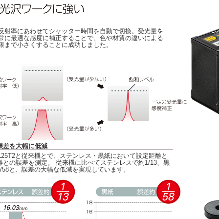
反射率にあわせてシャッター時間を自動で切換。受光量を
常に最適な感度に補正することで、色や材質の違いによる
限まで小さくすることに成功しました。
誤差を大幅に低減
HL25T2と従来機とで、ステンレス・黒紙において設定距離と
離との誤差を測定。 従来機に比べてステンレスで約1/13、黒
1/58と、誤差の大幅な低減を実現しています。