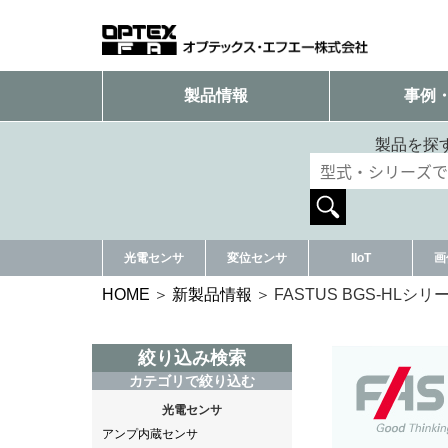
製品情報
事例
製品を探
光電センサ
変位センサ
IIoT
画
HOME
新製品情報
FASTUS BGS-HLシリ
絞り込み検索
カテゴリで絞り込む
光電センサ
アンプ内蔵センサ