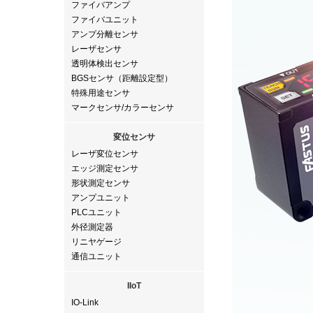
ファイバアンプ
ファイバユニット
アンプ分離センサ
レーザセンサ
透明体検出センサ
BGSセンサ（距離設定型）
特殊用途センサ
マークセンサ/カラーセンサ
変位センサ
レーザ変位センサ
エッジ測定センサ
形状測定センサ
アンプユニット
PLCユニット
外径測定器
リニヤゲージ
通信ユニット
IIoT
IO-Link