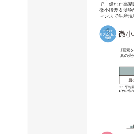
で、優れた高精度
微小段差＆薄物
マンスで生産現
1画素
真の受
※1 平均
●その他