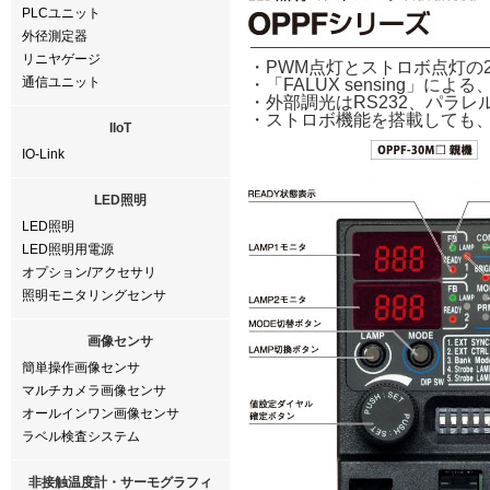
PLCユニット
外径測定器
リニヤゲージ
・PWM点灯とストロボ点灯の
通信ユニット
・「FALUX sensing
・外部調光はRS232、パラレ
・ストロボ機能を搭載しても
IIoT
IO-Link
LED照明
LED照明
LED照明用電源
オプション/アクセサリ
照明モニタリングセンサ
画像センサ
簡単操作画像センサ
マルチカメラ画像センサ
オールインワン画像センサ
ラベル検査システム
非接触温度計・サーモグラフィ