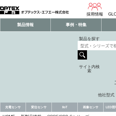
採用情報
GLO
製品情報
事例・特集
製品を探す
サイト内検
索
他社型式・
光電センサ
変位センサ
IIoT
画像センサ
LED