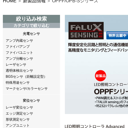
HOME
新製品情報
OPPF/OPB-Sシリーズ
絞り込み検索
カテゴリで絞り込む
光電センサ
アンプ内蔵センサ
ファイバアンプ
ファイバユニット
アンプ分離センサ
レーザセンサ
透明体検出センサ
BGSセンサ（距離設定型）
特殊用途センサ
マークセンサ/カラーセンサ
変位センサ
レーザ変位センサ
エッジ測定センサ
形状測定センサ
アンプユニット