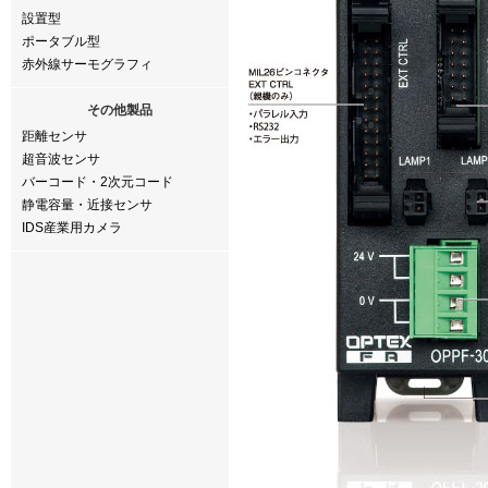
設置型
ポータブル型
赤外線サーモグラフィ
その他製品
距離センサ
超音波センサ
バーコード・2次元コード
静電容量・近接センサ
IDS産業用カメラ