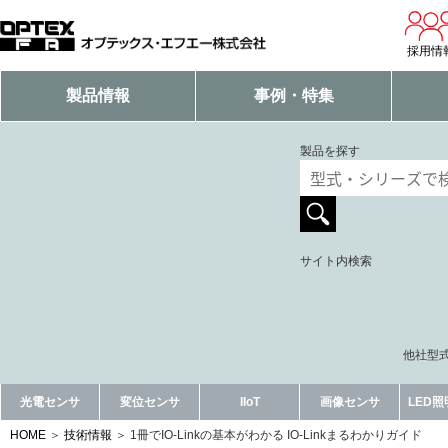
採用情
製品情報
事例・特集
製品を探す
サイト内検索
他社型式
光電センサ
変位センサ
IIoT
画像センサ
LED
HOME
技術情報
1冊でIO-Linkの基本がわかる IO-Linkまるわかりガイド