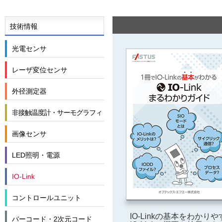
技術情報
光電センサ
レーザ変位センサ
外径測定器
非接触温度計・サーモグラフィ
画像センサ
LED照明・電源
IO-Link
コントロールユニット
IO-Linkの基本をわか
バーコード・2次元コード