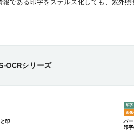
情報である印字をステルス化しても、紫外照
S-OCRシリーズ
画像
込と印
バー
印字