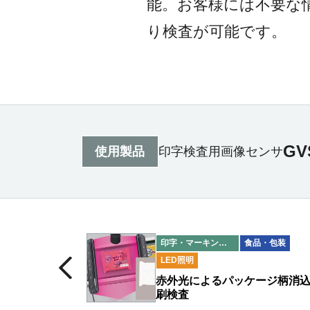
能。お客様には不要な
り検査が可能です。
GV
使用製品
印字検査用画像センサ
印字・マーキング検査
食品・包装
LED照明
赤外光によるパッケージ柄消
刷検査