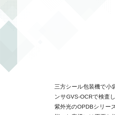
三方シール包装機で小
ンサGVS-OCRで検査
紫外光のOPDBシリ