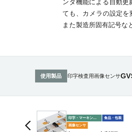
ンダ機能による自動更
ても、カメラの設定を
また製造所固有記号な
GV
使用製品
印字検査用画像センサ
印字・マーキング検査
食品・包装
画像センサ