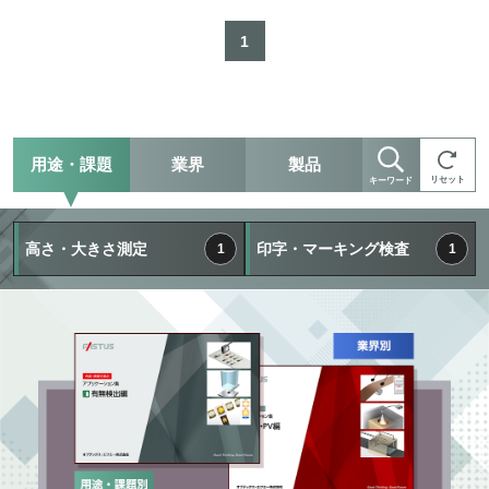
1
用途・課題
業界
製品
リセット
キーワード
高さ・大きさ測定
印字・マーキング検査
1
1