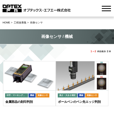
HOME
工程改善集
画像センサ
画像センサ / 機械
1～2
2
件目表示/
件
印字・マーキング検査
機械
画像センサ
高さ・大きさ測定
機械
画像センサ
金属部品の刻印判別
ボールペンのペン先エッジ判別