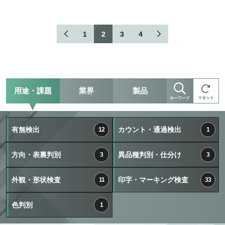
1
2
3
4
用途・課題
業界
製品
リセット
キーワード
有無検出
カウント・通過検出
12
1
方向・表裏判別
異品種判別・仕分け
3
3
外観・形状検査
印字・マーキング検査
11
33
色判別
1