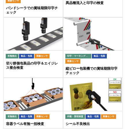
画像センサ
異品種混入と印字の検査
バンドシーラでの賞味期限印字チ
ェック
有無検出
食品・包装
画像センサ
印字・マーキング検査
食品・包装
画像センサ
切り餅個包装品の印字＆エイジレ
ス複合検査
縦ピロー包装機での賞味期限印字
チェック
有無検出
食品・包装
画像センサ
外観・形状検査
食品・包装
画像センサ
容器ラベル有無一括検査
シール不良検出