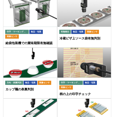
印字・マーキング検査
食品・包装
有無検出
食品・包装
画像センサ
画像センサ
冷蔵ピザ上ソース袋有無判別
給袋包装機での賞味期限有無確認
方向・表裏判別
食品・包装
画像センサ
印字・マーキング検査
食品・包装
画像センサ
カップ麺の表裏判別
柄の上の印字チェック