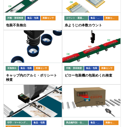
外観・形状検査
食品・包装
画像センサ
カウント・通過検出
食品・包装
画像センサ
包装不良検出
糸ようじの本数カウント
有無検出
食品・包装
画像センサ
外観・形状検査
食品・包装
画像センサ
キャップ内のアルミ・ポリシート
ピロー包装機の包装めくれ検査
検査
印字・マーキング検査
食品・包装
異品種判別・仕分け
食品・包装
画像センサ