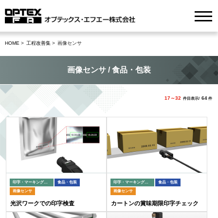
HOME
工程改善集
画像センサ
画像センサ / 食品・包装
17～32
64
件目表示/
件
印字・マーキング検査
食品・包装
印字・マーキング検査
食品・包装
画像センサ
画像センサ
光沢ワークでの印字検査
カートンの賞味期限印字チェック