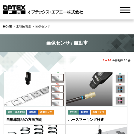
HOME
工程改善集
画像センサ
画像センサ / 自動車
1～16
35
件目表示/
件
方向・表裏判別
自動車
画像センサ
色判別
自動車
画像センサ
自動車部品の方向判別
ホースマーキング検査