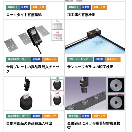
有無検出
自動車
画像センサ
有無検出
自動車
画像センサ
ロックタイト有無確認
加工溝の有無検出
異品種判別・仕分け
自動車
画像センサ
印字・マーキング検査
自動車
画像センサ
金属プレートの異品種混入チェッ
サンルーフガラスの印字検査
ク
異品種判別・仕分け
自動車
画像センサ
塗布検査
自動車
画像センサ
自動車部品の異品種混入検出
金属部品における接着剤塗布量検
査