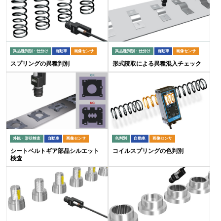
異品種判別・仕分け
自動車
画像センサ
異品種判別・仕分け
自動車
画像センサ
スプリングの異種判別
形式読取による異種混入チェック
外観・形状検査
自動車
画像センサ
色判別
自動車
画像センサ
シートベルトギア部品シルエット
コイルスプリングの色判別
検査