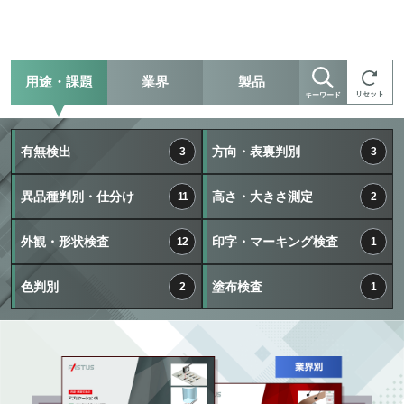
用途・課題
業界
製品
リセット
キーワード
有無検出
方向・表裏判別
3
3
異品種判別・仕分け
高さ・大きさ測定
11
2
外観・形状検査
印字・マーキング検査
12
1
色判別
塗布検査
2
1