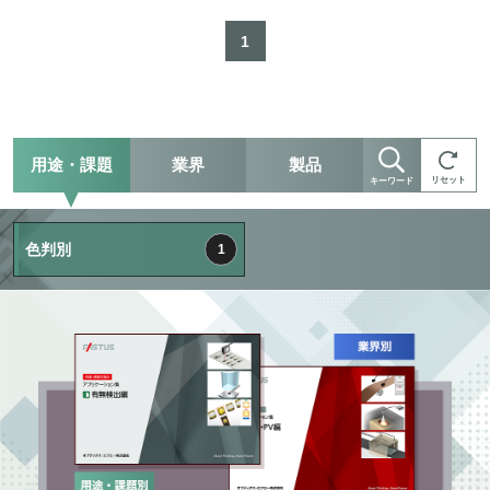
1
用途・課題
業界
製品
リセット
キーワード
色判別
1