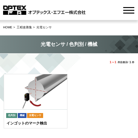
HOME
工程改善集
光電センサ
光電センサ / 色判別 / 機械
1～1
1
件目表示/
件
色判別
機械
光電センサ
インゴットのマーク検出