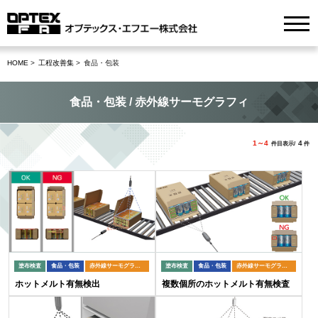
HOME
工程改善集
食品・包装
食品・包装 / 赤外線サーモグラフィ
1～4
4
件目表示/
件
塗布検査
食品・包装
赤外線サーモグラフィ
塗布検査
食品・包装
赤外線サーモグラフィ
ホットメルト有無検出
複数個所のホットメルト有無検査