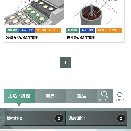
温度測定
食品・包装
赤外線サーモグラフィ
温度測定
食品・包装
赤外線サーモグラフィ
冷凍食品の温度管理
撹拌物の温度管理
1
用途・課題
業界
製品
リセット
キーワード
塗布検査
温度測定
2
2