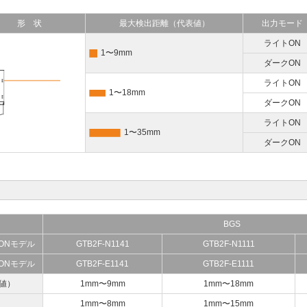
形 状
最大検出距離（代表値）
出力モード
ライトON
1〜9mm
ダークON
ライトON
1〜18mm
ダークON
ライトON
1〜35mm
ダークON
BGS
ONモデル
GTB2F-N1141
GTB2F-N1111
ONモデル
GTB2F-E1141
GTB2F-E1111
値）
1mm〜9mm
1mm〜18mm
1mm〜8mm
1mm〜15mm