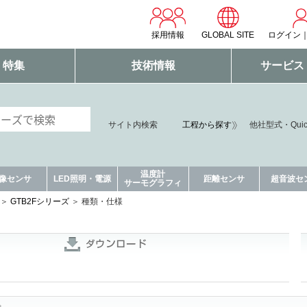
採用情報
GLOBAL SITE
ログイン
・特集
技術情報
サービス
サイト内検索
工程から探す
他社型式・Qui
温度計
像センサ
LED照明・電源
距離センサ
超音波セ
サーモグラフィ
GTB2Fシリーズ
種類・仕様