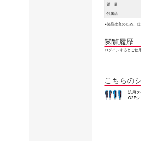
質 量
付属品
●製品改良のため、
閲覧履歴
ログインするとご使
こちらの
汎用タ
G2F