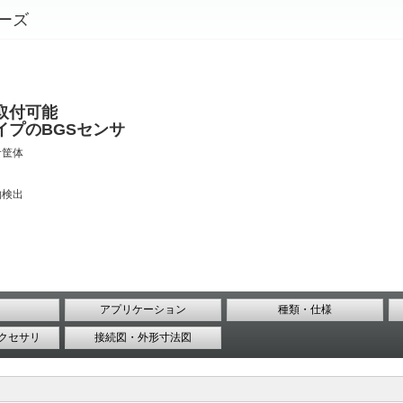
プ
リーズ
取付可能
イプのBGSセンサ
サ筐体
物検出
アプリケーション
種類・仕様
クセサリ
接続図・外形寸法図