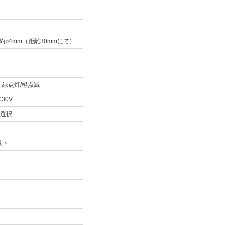
約ø4mm（距離30mmにて）
緑点灯/橙点滅
30V
ら選択
以下