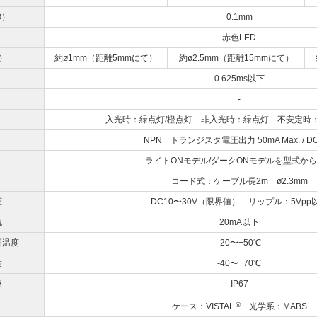
O）
0.1mm
赤色LED
）
約ø1mm（距離5mmにて）
約ø2.5mm（距離15mmにて）
0.625ms以下
-
入光時：緑点灯/橙点灯 非入光時：緑点灯 不安定時：
NPN トランジスタ電圧出力 50mA Max. / DC
ライトONモデル/ダークONモデルを型式か
コード式：ケーブル長2m ø2.3mm
圧
DC10〜30V（限界値） リップル：5Vpp
流
20mA以下
囲温度
-20〜+50℃
度
-40〜+70℃
級
IP67
®
ケース：VISTAL
光学系：MABS