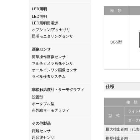
LED照明
種 類
LED照明
LED照明用電源
オプション/アクセサリ
照明モニタリングセンサ
BGS型
画像センサ
簡単操作画像センサ
マルチカメラ画像センサ
オールインワン画像センサ
ラベル検査システム
仕様
非接触温度計・サーモグラフィ
設置型
種 類
ポータブル型
赤外線サーモグラフィ
ライト
型 式
ダーク
その他製品
最大検出距離（代表
距離センサ
超音波センサ
推奨検出距離