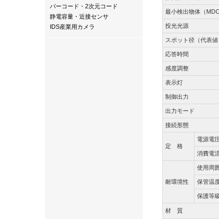
バーコード・2次元コード
最小検出物体（MD
静電容量・近接センサ
投光光源
IDS産業用カメラ
スポット径（代表値
応答時間
感度調整
表示灯
制御出力
出力モード
接続形態
電源電
定 格
消費電
使用周
耐環境性
保管温
保護等
材 質