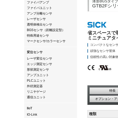
薄形BGSタイ
ファイバアンプ
GTB2Fシ
ファイバユニット
アンプ分離センサ
レーザセンサ
透明体検出センサ
BGSセンサ（距離設定型）
省スペースで
特殊用途センサ
ミニチュアタ
マークセンサ/カラーセンサ
コンパクトなセン
頑強なセンサ筐体
変位センサ
信頼性の高い対象
レーザ変位センサ
エッジ測定センサ
形状測定センサ
アンプユニット
PLCユニット
外径測定器
特長
リニヤゲージ
通信ユニット
オプション・ア
IIoT
種類
IO-Link