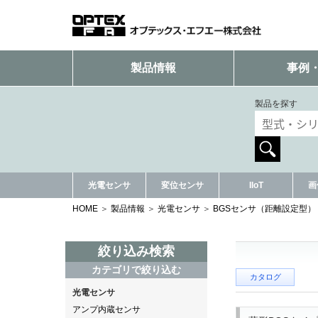
製品情報
事例
製品を探す
光電センサ
変位センサ
IIoT
画
HOME
製品情報
光電センサ
BGSセンサ（距離設定型）
絞り込み検索
カテゴリで絞り込む
カタログ
光電センサ
アンプ内蔵センサ