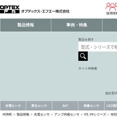
採用情
製品情報
事例・特集
製品を探す
サイト内検索
他社型式
光電センサ
変位センサ
IIoT
画像センサ
LED
HOME
製品情報
光電センサ
アンプ内蔵センサ
V3, V4シリーズ
種類