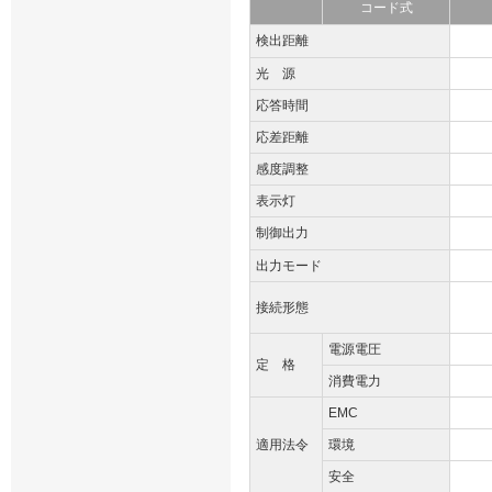
コード式
検出距離
光 源
応答時間
応差距離
感度調整
表示灯
制御出力
出力モード
接続形態
電源電圧
定 格
消費電力
EMC
適用法令
環境
安全