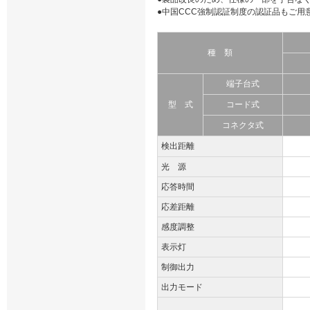
●中国CCC強制認証制度の認証品もご
種 類
端子台式
型 式
コード式
コネクタ式
検出距離
光 源
応答時間
応差距離
感度調整
表示灯
制御出力
出力モード