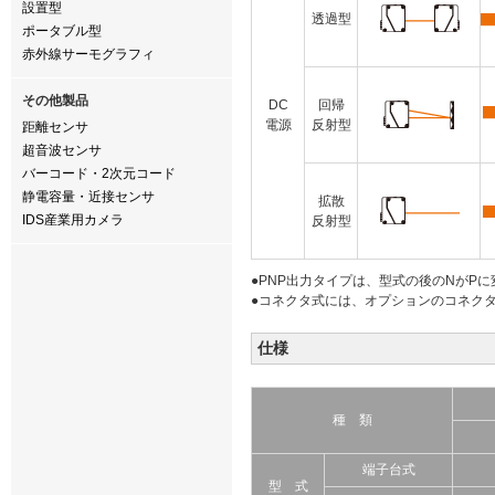
設置型
透過型
ポータブル型
赤外線サーモグラフィ
その他製品
DC
回帰
電源
反射型
距離センサ
超音波センサ
バーコード・2次元コード
静電容量・近接センサ
拡散
IDS産業用カメラ
反射型
●PNP出力タイプは、型式の後のNがPに変わり
●コネクタ式には、オプションのコネクタケー
仕様
種 類
端子台式
型 式