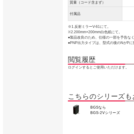
質量（コード含まず）
付属品
※1.反射ミラーV-61にて。
※2.200mm×200mm白色紙にて。
●製品改良のため、仕様の一部を予告な
●PNP出力タイプは、型式の後のNがPに変わり
閲覧履歴
ログインするとご使用いただけます。
こちらのシリーズも
BGSなら
BGS-2Vシリーズ