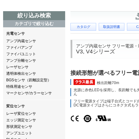
絞り込み検索
カテゴリで絞り込む
カタログ
取扱説明書
C
光電センサ
アンプ内蔵センサ
アンプ内蔵センサ フリー電源・
ファイバアンプ
V3, V4シリーズ
ファイバユニット
アンプ分離センサ
レーザセンサ
接続形態が選べるフリー電
透明体検出センサ
BGSセンサ（距離設定型）
検出距離70m
特殊用途センサ
光源に赤色LEDを採用し、長距離でも
マークセンサ/カラーセンサ
ん
フリー電源タイプは端子台式とコード
DC電源タイプはさらにコネクタ式も
変位センサ
レーザ変位センサ
エッジ測定センサ
形状測定センサ
アンプユニット