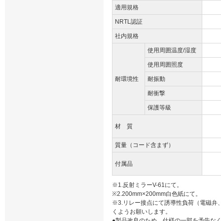
適用規格
NRTL認証
社内規格
使用周囲温度/湿度
使用周囲照度
耐環境性
耐振動
耐衝撃
保護等級
材 質
質量（コード含まず）
付属品
※1.反射ミラーV-61にて。
※2.200mm×200mm白色紙にて。
※3.リレー接点にて誘導性負荷（電磁
くようお願いします。
●製品改良のため、仕様の一部を予告な