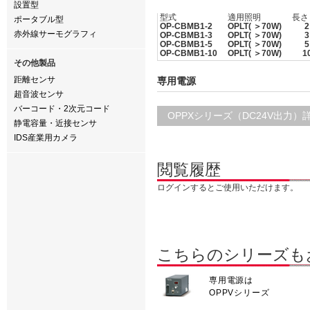
設置型
型式
適用照明
長さ
ポータブル型
OP-CBMB1-2
OPLT( ＞70W)
2
赤外線サーモグラフィ
OP-CBMB1-3
OPLT( ＞70W)
3
OP-CBMB1-5
OPLT( ＞70W)
5
OP-CBMB1-10
OPLT( ＞70W)
1
その他製品
距離センサ
専用電源
超音波センサ
バーコード・2次元コード
OPPXシリーズ（DC24V出力）
静電容量・近接センサ
IDS産業用カメラ
閲覧履歴
ログインするとご使用いただけます。
こちらのシリーズも
専用電源は
OPPVシリーズ