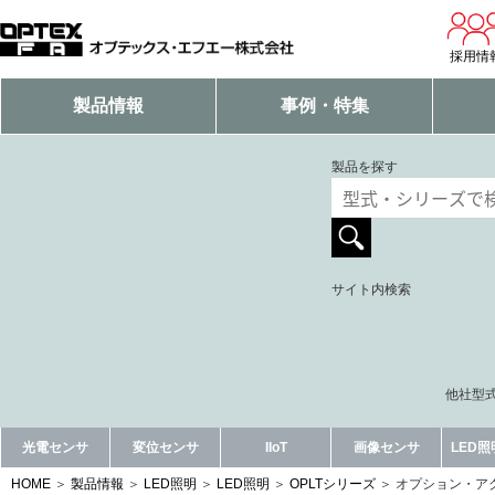
採用情
製品情報
事例・特集
製品を探す
サイト内検索
他社型式
光電センサ
変位センサ
IIoT
画像センサ
LED
HOME
製品情報
LED照明
LED照明
OPLTシリーズ
オプション・ア