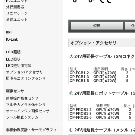
PLCユニット
外径測定器
リニヤゲージ
通信ユニット
特徴
仕
IIoT
IO-Link
オプション・アクセサリ
LED照明
24V用延長ケーブル（SMコネク
LED照明
LED照明用電源
型式
適用照明
長さ［m
オプション/アクセサリ
OP-FCB1-2
OPLT( ≦70W)
2
OP-FCB1-3
OPLT( ≦70W)
3
照明モニタリングセンサ
OP-FCB1-5
OPLT( ≦70W)
5
画像センサ
24V用延長ロボットケーブル（S
簡単操作画像センサ
マルチカメラ画像センサ
型式
適用照明
長さ［
OP-FRCB1-2
OPLT( ≦70W)
2
オールインワン画像センサ
OP-FRCB1-3
OPLT( ≦70W)
3
ラベル検査システム
OP-FRCB1-5
OPLT( ≦70W)
5
24V用延長ケーブル（メタルコ
非接触温度計・サーモグラフィ