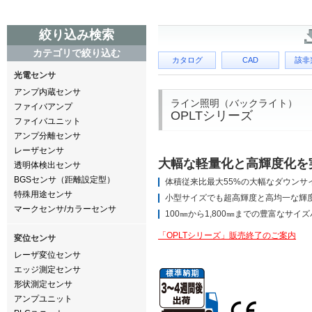
絞り込み検索
カテゴリで絞り込む
カタログ
CAD
該非
光電センサ
アンプ内蔵センサ
ライン照明（バックライト）
ファイバアンプ
OPLTシリーズ
ファイバユニット
アンプ分離センサ
レーザセンサ
大幅な軽量化と高輝度化を
透明体検出センサ
BGSセンサ（距離設定型）
体積従来比最大55%の大幅なダウンサ
特殊用途センサ
小型サイズでも超高輝度と高均一な輝
マークセンサ/カラーセンサ
100㎜から1,800㎜までの豊富なサイ
「OPLTシリーズ」販売終了のご案内
変位センサ
レーザ変位センサ
エッジ測定センサ
形状測定センサ
アンプユニット