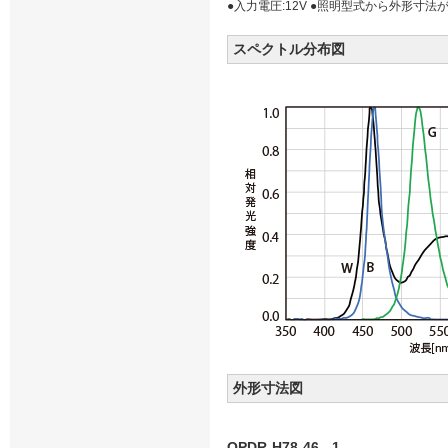
●入力電圧:12V ●照明型式から外形寸法が
スペクトル分布図
外形寸法図
OPDR-H78-46_-1