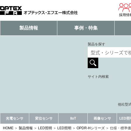
採用情
製品情報
事例・特集
製品を探す
サイト内検索
他社型式
光電センサ
変位センサ
IIoT
画像センサ
LED
HOME
製品情報
LED照明
LED照明
OPDR-Hシリーズ
仕様・標準価