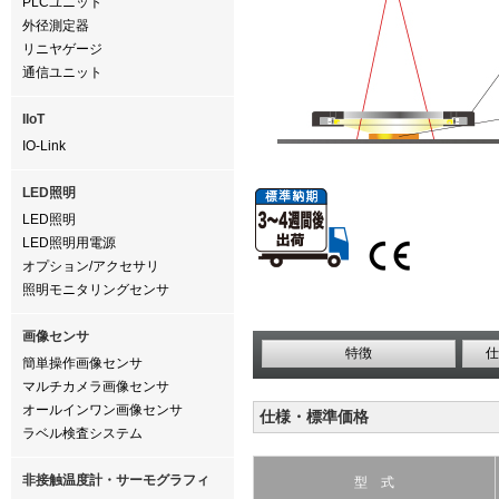
PLCユニット
外径測定器
リニヤゲージ
通信ユニット
IIoT
IO-Link
LED照明
LED照明
LED照明用電源
オプション/アクセサリ
照明モニタリングセンサ
画像センサ
特徴
仕
簡単操作画像センサ
マルチカメラ画像センサ
オールインワン画像センサ
仕様・標準価格
ラベル検査システム
非接触温度計・サーモグラフィ
型 式