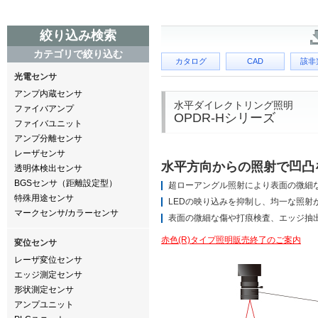
絞り込み検索
カテゴリで絞り込む
カタログ
CAD
該非
光電センサ
アンプ内蔵センサ
水平ダイレクトリング照明
ファイバアンプ
OPDR-Hシリーズ
ファイバユニット
アンプ分離センサ
レーザセンサ
水平方向からの照射で凹凸
透明体検出センサ
BGSセンサ（距離設定型）
超ローアングル照射により表面の微細
特殊用途センサ
LEDの映り込みを抑制し、均一な照射
マークセンサ/カラーセンサ
表面の微細な傷や打痕検査、エッジ抽
赤色(R)タイプ照明販売終了のご案内
変位センサ
レーザ変位センサ
エッジ測定センサ
形状測定センサ
アンプユニット