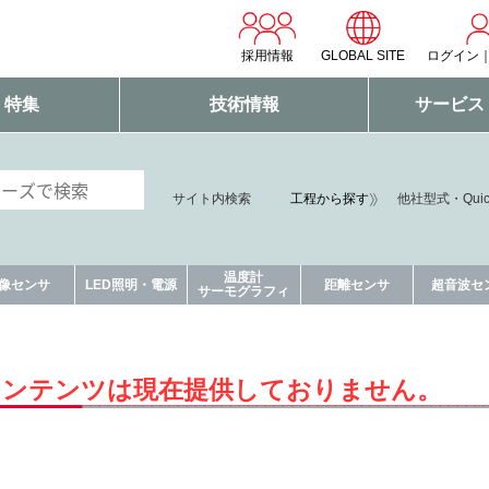
採用情報
GLOBAL SITE
ログイン
・特集
技術情報
サービス
サイト内検索
工程から探す
他社型式・Qui
温度計
像センサ
LED照明・電源
距離センサ
超音波セ
サーモグラフィ
コンテンツは現在提供しておりません。