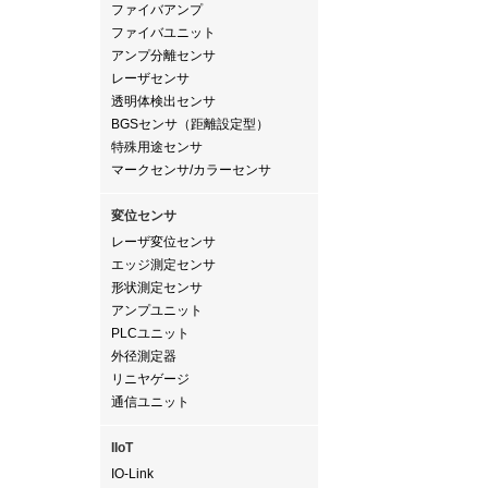
ファイバアンプ
ファイバユニット
アンプ分離センサ
レーザセンサ
透明体検出センサ
BGSセンサ（距離設定型）
特殊用途センサ
マークセンサ/カラーセンサ
変位センサ
レーザ変位センサ
エッジ測定センサ
形状測定センサ
アンプユニット
PLCユニット
外径測定器
リニヤゲージ
通信ユニット
IIoT
IO-Link