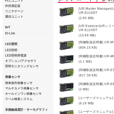
PLCユニット
外径測定器
[UR Master Mana
リニヤゲージ
UR-E□16DT
通信ユニット
(2.85 MB)
[UR Explorer(U
IIoT
UR-E□16DT
IO-Link
(10.69 MB)
[同梱取扱説明書] UR-M
LED照明
(804.15 KB)
LED照明
LED照明用電源
[同梱取扱説明書] UR-M
オプション/アクセサリ
(2.1 MB)
照明モニタリングセンサ
[同梱取扱説明書] UR-E
(817.38 KB)
画像センサ
簡単操作画像センサ
[同梱取扱説明書] UR-E
マルチカメラ画像センサ
(2 MB)
オールインワン画像センサ
[ユーザーズマニュアル] UR-M
ラベル検査システム
(6.16 MB)
非接触温度計・サーモグラフィ
[ユーザーズマニュアル] 