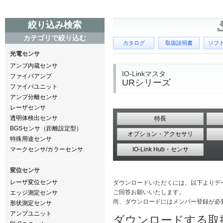
絞り込み検索
カテゴリで絞り込む
カタログ
取扱説明書
ソフ
光電センサ
アンプ内蔵センサ
IO-Linkマスタ
ファイバアンプ
URシリーズ
ファイバユニット
アンプ分離センサ
レーザセンサ
透明体検出センサ
特長
BGSセンサ（距離設定型）
オプション・アクセサリ
特殊用途センサ
マークセンサ/カラーセンサ
IO-Link Hub・センサ
変位センサ
レーザ変位センサ
ダウンロードいただくには、以下よりデ
ご回答お願いいたします。
エッジ測定センサ
尚、ダウンロードにはメンバー登録が必
形状測定センサ
アンプユニット
ダウンロードする取