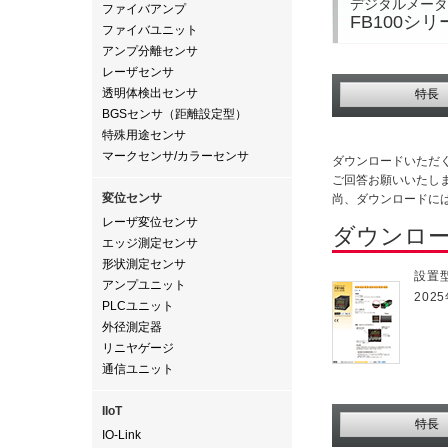
デジタルメータ
ファイバアンプ
FB100シリ
ファイバユニット
アンプ分離センサ
レーザセンサ
透明体検出センサ
特長
BGSセンサ（距離設定型）
特殊用途センサ
マークセンサ/カラーセンサ
ダウンロードいただ
ご回答お願いいたし
変位センサ
尚、ダウンロードに
レーザ変位センサ
ダウンロ
エッジ測定センサ
形状測定センサ
設置型
アンプユニット
2025
PLCユニット
外径測定器
リニヤゲージ
通信ユニット
IIoT
特長
IO-Link