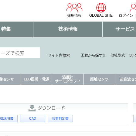
採用情報
GLOBAL SITE
ログイン
・特集
技術情報
サービス
サイト内検索
工程から探す
他社型式・Qui
温度計
像センサ
LED照明・電源
距離センサ
超音波セ
サーモグラフィ
扱説明書
CAD
該非判定書