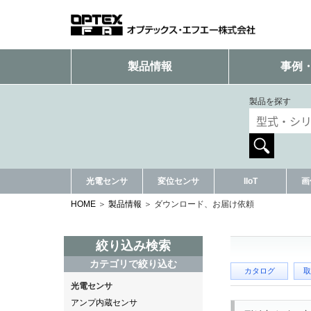
製品情報
事例
製品を探す
光電センサ
変位センサ
IIoT
画
HOME
製品情報
ダウンロード、お届け依頼
絞り込み検索
カテゴリで絞り込む
カタログ
取
光電センサ
アンプ内蔵センサ