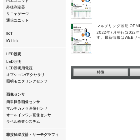
PLCユニット
外径測定器
リニヤゲージ
通信ユニット
マルチリング照明 OPMR
2022年7月発行(20
IIoT
す。最新情報はWEBサイト
IO-Link
LED照明
LED照明
LED照明用電源
特徴
オプション/アクセサリ
照明モニタリングセンサ
画像センサ
簡単操作画像センサ
マルチカメラ画像センサ
オールインワン画像センサ
ラベル検査システム
非接触温度計・サーモグラフィ