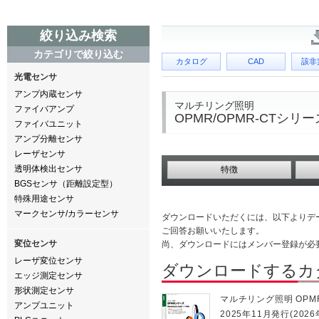
絞り込み検索
カテゴリで絞り込む
カタログ
CAD
該非
光電センサ
アンプ内蔵センサ
マルチリング照明
ファイバアンプ
OPMR/OPMR-CTシリー
ファイバユニット
アンプ分離センサ
レーザセンサ
透明体検出センサ
特徴
BGSセンサ（距離設定型）
特殊用途センサ
マークセンサ/カラーセンサ
ダウンロードいただくには、以下よりデ
ご回答お願いいたします。
変位センサ
尚、ダウンロードにはメンバー登録が必
レーザ変位センサ
ダウンロードするカ
エッジ測定センサ
形状測定センサ
マルチリング照明 OPM
アンプユニット
2025年11月発行(2026年版