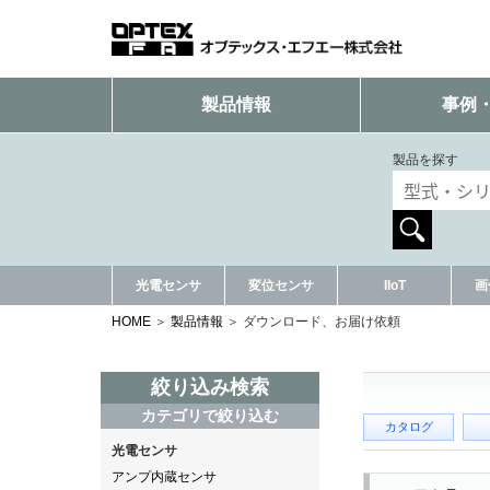
製品情報
事例
製品を探す
光電センサ
変位センサ
IIoT
画
HOME
製品情報
ダウンロード、お届け依頼
絞り込み検索
カテゴリで絞り込む
カタログ
光電センサ
アンプ内蔵センサ