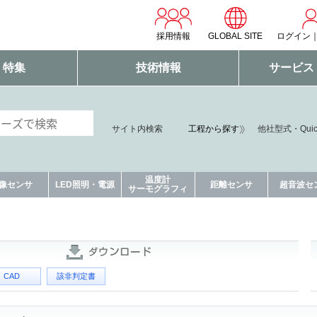
採用情報
GLOBAL SITE
ログイン
・特集
技術情報
サービス
サイト内検索
工程から探す
他社型式・Qui
温度計
像センサ
LED照明・電源
距離センサ
超音波セ
サーモグラフィ
CAD
該非判定書