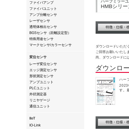
ハーフミラーユ
ファイバアンプ
HMBシリー
ファイバユニット
アンプ分離センサ
レーザセンサ
透明体検出センサ
特徴・仕様・
BGSセンサ（距離設定型）
特殊用途センサ
マークセンサ/カラーセンサ
ダウンロードいただ
ご回答お願いいたし
変位センサ
尚、ダウンロードに
レーザ変位センサ
ダウンロ
エッジ測定センサ
形状測定センサ
ハー
アンプユニット
202
PLCユニット
す。最
外径測定器
リニヤゲージ
通信ユニット
IIoT
特徴・仕様・
IO-Link