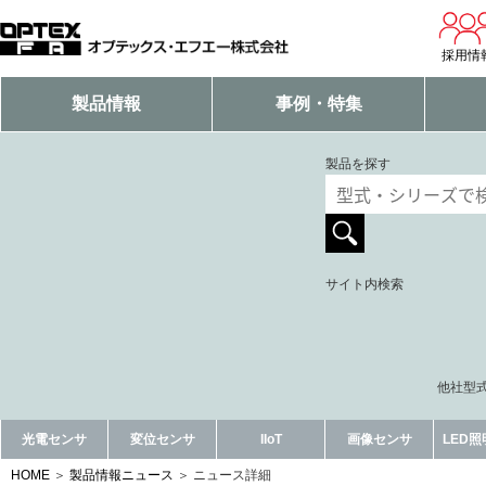
採用情
製品情報
事例・特集
製品を探す
サイト内検索
他社型式
光電センサ
変位センサ
IIoT
画像センサ
LED
HOME
製品情報ニュース
ニュース詳細