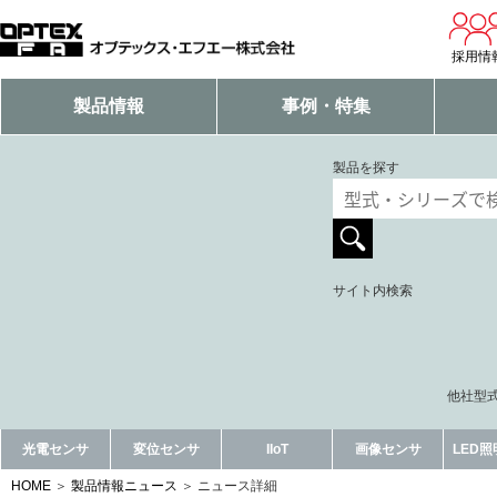
採用情
製品情報
事例・特集
製品を探す
サイト内検索
他社型式
光電センサ
変位センサ
IIoT
画像センサ
LED
HOME
製品情報ニュース
ニュース詳細