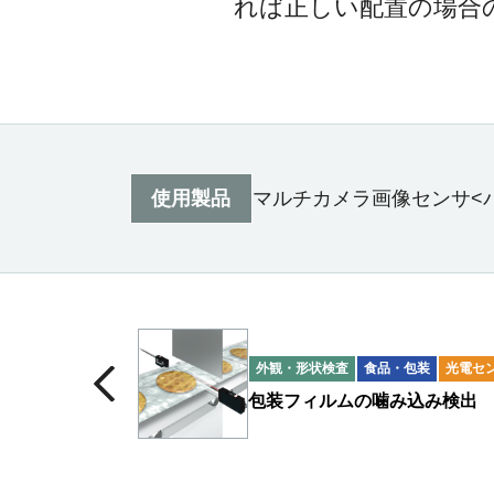
れば正しい配置の場合
使用製品
マルチカメラ画像センサ<
外観・形状検査
食品・包装
光電セ
包装フィルムの噛み込み検出