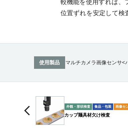
較機能を使用すれば、
位置ずれを安定して検
使用製品
マルチカメラ画像センサ<
外観・形状検査
食品・包装
画像セ
カップ麺具材欠け検査