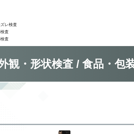
のズレ検査
レ検査
レ検査
外観・形状検査 / 食品・包