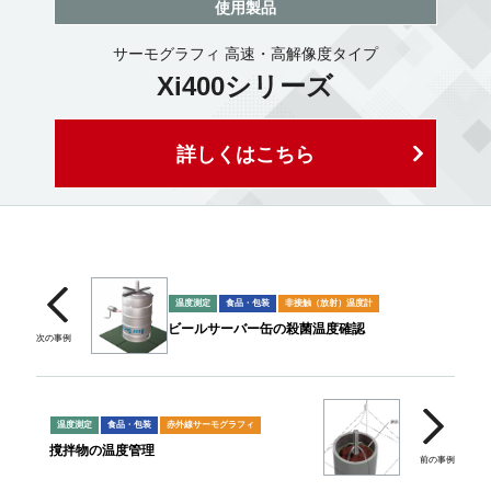
使用製品
サーモグラフィ 高速・高解像度タイプ
Xi400シリーズ
詳しくはこちら
温度測定
食品・包装
非接触（放射）温度計
ビールサーバー缶の殺菌温度確認
温度測定
食品・包装
赤外線サーモグラフィ
撹拌物の温度管理