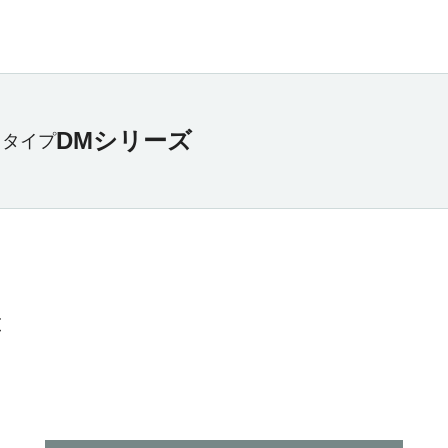
DMシリーズ
出タイプ
査