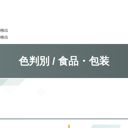
出
の検出
の検出
色判別 / 食品・包装