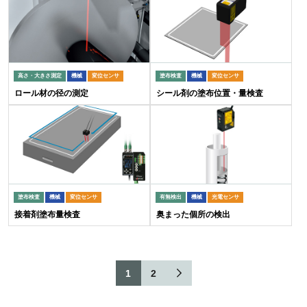
高さ・大きさ測定
機械
変位センサ
塗布検査
機械
変位センサ
ロール材の径の測定
シール剤の塗布位置・量検査
塗布検査
機械
変位センサ
有無検出
機械
光電センサ
接着剤塗布量検査
奥まった個所の検出
1
2