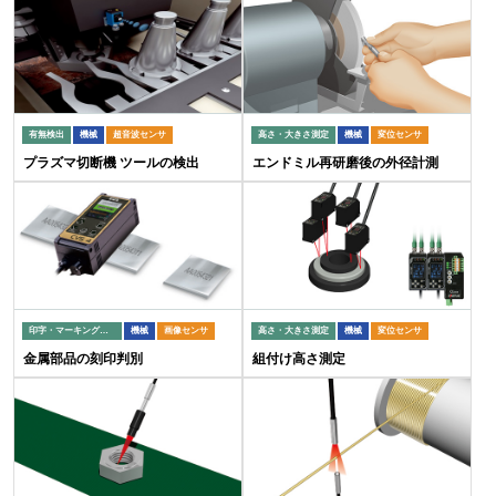
有無検出
機械
超音波センサ
高さ・大きさ測定
機械
変位センサ
プラズマ切断機 ツールの検出
エンドミル再研磨後の外径計測
印字・マーキング検査
機械
画像センサ
高さ・大きさ測定
機械
変位センサ
金属部品の刻印判別
組付け高さ測定