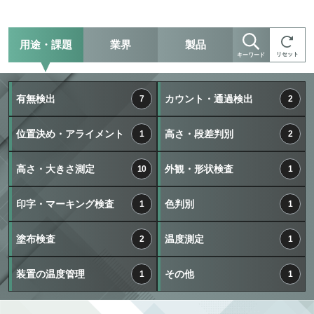
用途・課題
業界
製品
リセット
キーワード
有無検出
カウント・通過検出
7
2
位置決め・アライメント
高さ・段差判別
1
2
高さ・大きさ測定
外観・形状検査
10
1
印字・マーキング検査
色判別
1
1
塗布検査
温度測定
2
1
装置の温度管理
その他
1
1