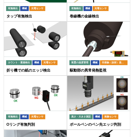
有無検出
機械
光電センサ
有無検出
機械
光電センサ
タップ有無検出
巻線機の金線検出
カウント・通過検出
機械
光電センサ
装置の温度管理
機械
非接触（放射）温度計
折り機での紙のエッジ検出
駆動部の異常発熱監視
有無検出
機械
光電センサ
高さ・大きさ測定
機械
画像センサ
Oリング有無判別
ボールペンのペン先エッジ判別