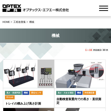
HOME
工程改善集
機械
機械
1～16
30
件目表示/
件
高さ・段差判別
機械
変位センサ
高さ・大きさ測定
機械
外径測定器
IO-Link
自動検査装置内での長さ・直径測
定
トレイの積み上げ高さ計測