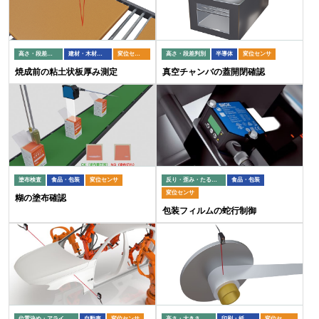
高さ・段差判別
建材・木材加工
変位センサ
高さ・段差判別
半導体
変位センサ
焼成前の粘土状板厚み測定
真空チャンバの蓋開閉確認
塗布検査
食品・包装
変位センサ
反り・歪み・たるみ・蛇行検出
食品・包装
変位センサ
糊の塗布確認
包装フィルムの蛇行制御
位置決め・アライメント
自動車
変位センサ
高さ・大きさ測定
印刷・紙加工
変位センサ