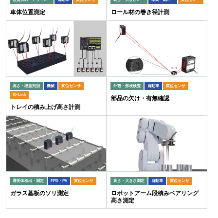
車体位置測定
ロール材の巻き径計測
高さ・段差判別
機械
変位センサ
外観・形状検査
自動車
変位センサ
IO-Link
部品の欠け・有無確認
トレイの積み上げ高さ計測
透明体検出・測定
FPD・PV
変位センサ
高さ・大きさ測定
自動車
変位センサ
ガラス基板のソリ測定
ロボットアーム段積みベアリング
高さ測定