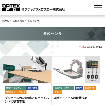
HOME
工程改善集
変位センサ
変位センサ
1～16
195
件目表示/
件
重なり・はみ出し検出
物流・搬送
位置決め・アライメント
自動車
変位センサ
変位センサ
IO-Link
IO-Link
ダンボールの2枚検出とロボットハ
ロボットアームの位置決め
ンドの吸着管理