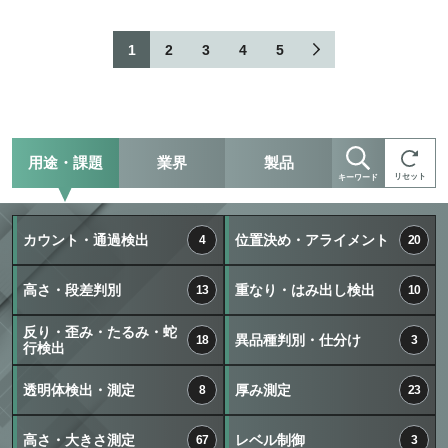
1
2
3
4
5
用途・課題
業界
製品
リセット
キーワード
カウント・通過検出
位置決め・アライメント
4
20
高さ・段差判別
重なり・はみ出し検出
13
10
反り・歪み・たるみ・蛇
異品種判別・仕分け
18
3
行検出
透明体検出・測定
厚み測定
8
23
高さ・大きさ測定
レベル制御
67
3