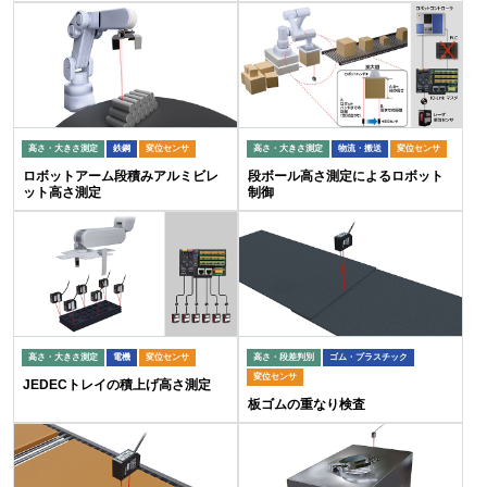
高さ・大きさ測定
鉄鋼
変位センサ
高さ・大きさ測定
物流・搬送
変位センサ
ロボットアーム段積みアルミビレ
段ボール高さ測定によるロボット
ット高さ測定
制御
高さ・大きさ測定
電機
変位センサ
高さ・段差判別
ゴム・プラスチック
変位センサ
JEDECトレイの積上げ高さ測定
板ゴムの重なり検査