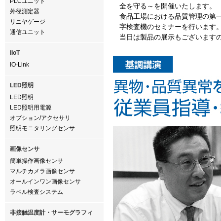
PLCユニット
全を守る～を開催いたします。
外径測定器
食品工場における品質管理の第
リニヤゲージ
字検査機のセミナーを行います
通信ユニット
当日は製品の展示もございます
IIoT
IO-Link
LED照明
LED照明
LED照明用電源
オプション/アクセサリ
照明モニタリングセンサ
画像センサ
簡単操作画像センサ
マルチカメラ画像センサ
オールインワン画像センサ
ラベル検査システム
非接触温度計・サーモグラフィ