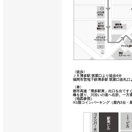
〈徒歩〉
ＪＲ博多駅 筑紫口より徒歩4分
福岡市営地下鉄博多駅 筑紫口改札口
〈車〉
都市高速「博多駅東」出口を出てす
橋を渡り、川沿いの道へ右折。一方
（地図参照）
※1階コインパーキング（屋内3台・屋