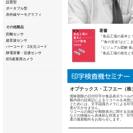
設置型
ポータブル型
赤外線サーモグラフィ
その他製品
著書
距離センサ
『食品工場の基本と
超音波センサ
『“食の安全”はどこ
バーコード・2次元コード
『ビジュアル図解 
静電容量・近接センサ
『食品工場の衛生と
IDS産業用カメラ
オプテックス・工フエー（株
賞昧期限の日付印字や食品表示ラベル
載内容の誤表記によるリコールを未然
ぐためには、文字認識力メラによる印
査が欠かせません。
リコールの統計や期限表示に関する法
などの情報から具体的な対策まで、印
査の最新動向をお知らせします。