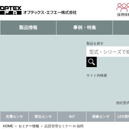
採用情
製品情報
事例・特集
製品を探す
サイト内検索
他社型式
光電センサ
変位センサ
IIoT
画像センサ
LED
HOME
セミナー情報
品質管理セミナー in 福岡