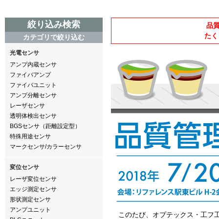
絞り込み検索
品質
たく
カテゴリで絞り込む
光電センサ
アンプ内蔵センサ
ファイバアンプ
ファイバユニット
アンプ分離センサ
レーザセンサ
透明体検出センサ
BGSセンサ（距離設定型）
特殊用途センサ
マークセンサ/カラーセンサ
変位センサ
レーザ変位センサ
エッジ測定センサ
形状測定センサ
アンプユニット
このたび、オプテックス・工フ