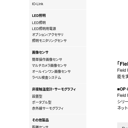
IO-Link
LED照明
LED照明
LED照明用電源
オプション/アクセサリ
照明モニタリングセンサ
画像センサ
簡単操作画像センサ
「Fi
マルチカメラ画像センサ
Fie
オールインワン画像センサ
能を
ラベル検査システム
■OP＋
非接触温度計・サーモグラフィ
Fie
設置型
シリ
ポータブル型
ネッ
赤外線サーモグラフィ
その他製品
距離センサ