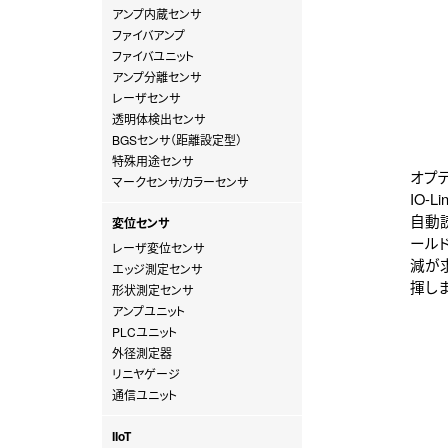
アンプ内蔵センサ
ファイバアンプ
ファイバユニット
アンプ分離センサ
レーザセンサ
透明体検出センサ
BGSセンサ（距離設定型）
特殊用途センサ
オプ
マークセンサ/カラーセンサ
IO-
自動読
変位センサ
ール
レーザ変位センサ
減が
エッジ測定センサ
揮しま
形状測定センサ
アンプユニット
PLCユニット
外径測定器
リニヤゲージ
通信ユニット
IIoT