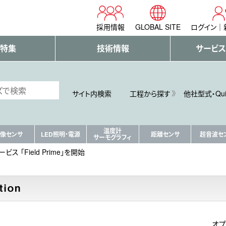
採用情報
GLOBAL SITE
ログイン
・特集
技術情報
サービス
サイト内検索
工程から探す
他社型式・Qu
温度計
像センサ
LED照明・電源
距離センサ
超音波セ
サーモグラフィ
ス 「Field Prime」を開始
オプ