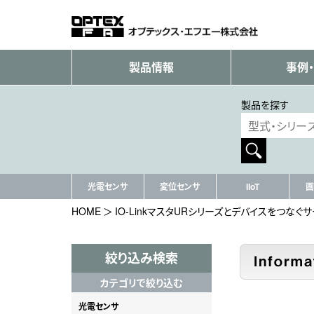
製品情報
事例
製品を探す
光電センサ
変位センサ
IIoT
画
HOME
IO-LinkマスタURシリーズとデバイスをつなぐサービ
絞り込み検索
カテゴリで絞り込む
光電センサ