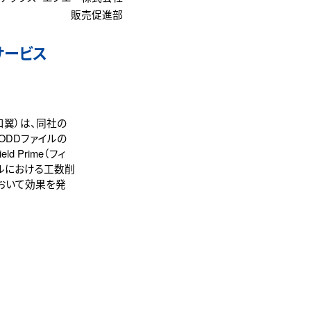
販売促進部
サービス
口翼）は、同社の
（IODDファイルの
 Prime（フィ
ルにおける工数削
おいて効果を発