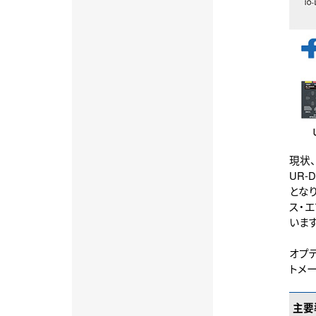
現状、
UR-
とな
ス・エ
います
オプテ
トメー
主要