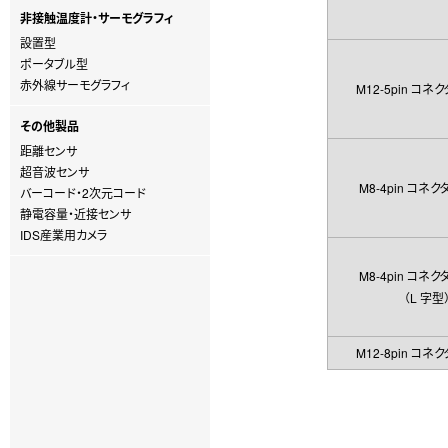
非接触温度計・サーモグラフィ
設置型
ポータブル型
赤外線サーモグラフィ
M12-5pin コネ
その他製品
距離センサ
超音波センサ
M8-4pin コネ
バーコード・2次元コード
静電容量・近接センサ
IDS産業用カメラ
M8-4pin コネ
（L 字型
M12-8pin コネ