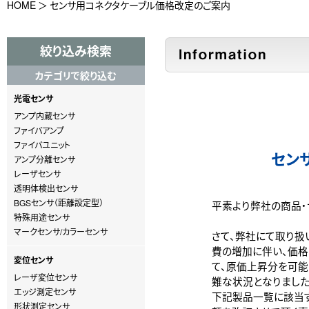
HOME
センサ用コネクタケーブル価格改定のご案内
絞り込み検索
カテゴリで絞り込む
光電センサ
アンプ内蔵センサ
ファイバアンプ
ファイバユニット
セン
アンプ分離センサ
レーザセンサ
透明体検出センサ
BGSセンサ（距離設定型）
平素より弊社の商品・
特殊用途センサ
マークセンサ/カラーセンサ
さて、弊社にて取り扱
費の増加に伴い、価格
変位センサ
て、原価上昇分を可能
レーザ変位センサ
難な状況となりました
エッジ測定センサ
下記製品一覧に該当
形状測定センサ