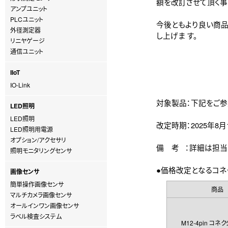
額を改訂させて頂く事
アンプユニット
PLCユニット
今後ともより良い商品
外径測定器
し上げま す。
リニヤゲージ
通信ユニット
IIoT
IO-Link
対象製品：下記をご参
LED照明
LED照明
改定時期：2025年8
LED照明用電源
オプション/アクセサリ
備 考 ：詳細は担当
照明モニタリングセンサ
●価格改定となるコネ
画像センサ
簡単操作画像センサ
商品
マルチカメラ画像センサ
オールインワン画像センサ
ラベル検査システム
M12-4pin コネ