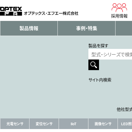
採用情報
製品情報
事例・特集
製品を探す
サイト内検索
他社型式
光電センサ
変位センサ
IIoT
画像センサ
LED