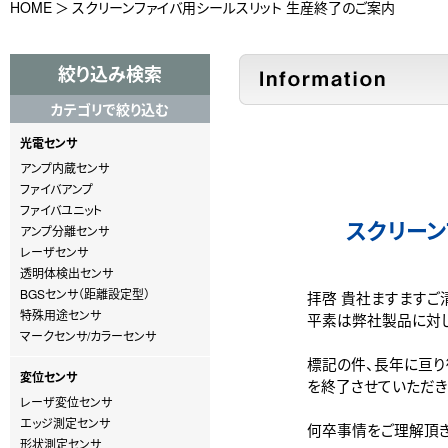
HOME
スクリーンファイバ用シールスリット 生産終了のご案内
絞り込み検索
カテゴリで絞り込む
光電センサ
アンプ内蔵センサ
ファイバアンプ
ファイバユニット
スクリーン
アンプ分離センサ
レーザセンサ
透明体検出センサ
BGSセンサ（距離設定型）
拝啓 貴社ますますご
特殊用途センサ
平素は弊社製品に対し
マークセンサ/カラーセンサ
標記の件、長年に亘り
変位センサ
を終了させていただき
レーザ変位センサ
エッジ測定センサ
何卒事情をご理解頂き
形状測定センサ