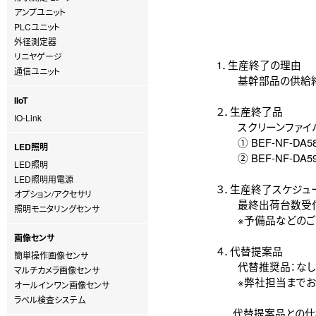
アンプユニット
PLCユニット
外径測定器
リニヤゲージ
1．生産終了の理由
通信ユニット
基幹部品の供給終了
IIoT
２．生産終了品
IO-Link
スクリーンファイバ
① BEF-NF-DA5
LED照明
② BEF-NF-DA5
LED照明
LED照明用電源
３．生産終了スケジュ
オプション/アクセサリ
最終出荷台数受付：
照明モニタリングセンサ
※予備品などのご注
画像センサ
４．代替提案品
簡単操作画像センサ
代替推奨品：なし
マルチカメラ画像センサ
※弊社担当までお問
オールインワン画像センサ
ラベル検査システム
代替提案品との仕様