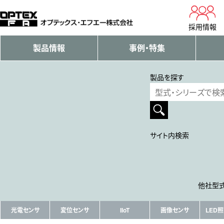
採用情報
製品情報
事例・特集
製品を探す
サイト内検索
他社型式
光電センサ
変位センサ
IIoT
画像センサ
LED