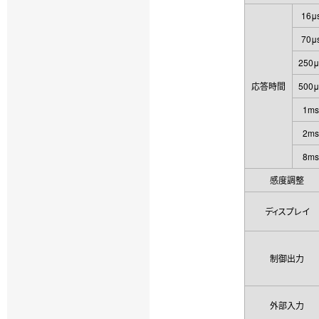
16μ
70μ
250μ
応答時間
500μ
1ms
2ms
8ms
感度調整
ディスプレイ
制御出力
外部入力