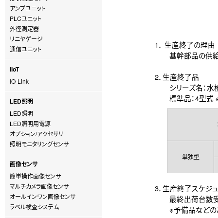
アンプユニット
PLCユニット
外径測定器
リニヤゲージ
1． 生産終了の理由
通信ユニット
基幹部品の供給終
IIoT
2．生産終了品
IO-Link
シリーズ名：水検出
標準品：4型式 ※
LED照明
LED照明
LED照明用電源
オプション/アクセサリ
照明モニタリングセンサ
単独型
画像センサ
簡単操作画像センサ
マルチカメラ画像センサ
3．生産終了スケジ
オールインワン画像センサ
最終出荷台数受付：
ラベル検査システム
※予備品などのご注