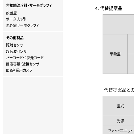
非接触温度計・サーモグラフィ
4．代替提案品
設置型
ポータブル型
赤外線サーモグラフィ
その他製品
距離センサ
超音波センサ
単独型
バーコード・2次元コード
静電容量・近接センサ
IDS産業用カメラ
代替提案品との
型式
光源
ファイバユニット