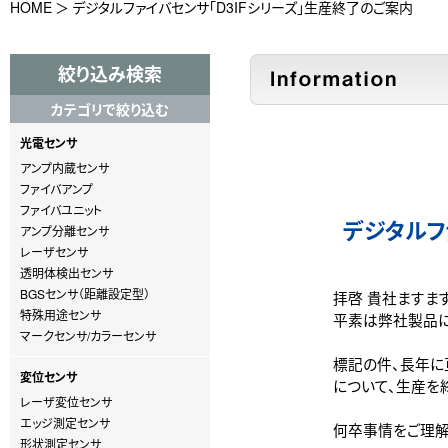
HOME
デジタルファイバセンサ「D3IFシリーズ」生産終了のご案内
絞り込み検索
カテゴリで絞り込む
光電センサ
アンプ内蔵センサ
ファイバアンプ
ファイバユニット
デジタルフ
アンプ分離センサ
レーザセンサ
透明体検出センサ
BGSセンサ（距離設定型）
拝啓 貴社ますます
特殊用途センサ
平素は弊社製品に
マークセンサ/カラーセンサ
標記の件、長年に亘
変位センサ
について、生産を終
レーザ変位センサ
エッジ測定センサ
何卒事情をご理解頂
形状測定センサ