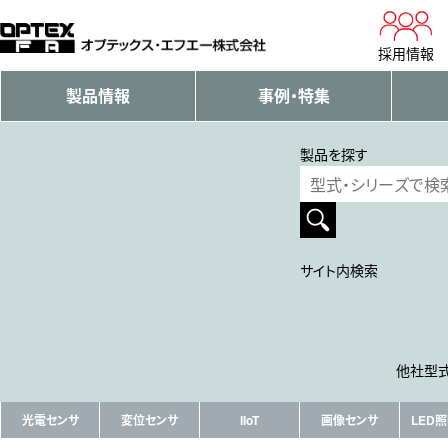
採用情報
製品情報
事例・特集
製品を探す
サイト内検索
他社型式
光電センサ
変位センサ
IIoT
画像センサ
LED