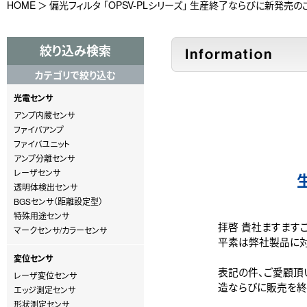
HOME
偏光フィルタ 「OPSV-PLシリーズ」 生産終了ならびに新発売の
絞り込み検索
カテゴリで絞り込む
光電センサ
アンプ内蔵センサ
ファイバアンプ
ファイバユニット
アンプ分離センサ
レーザセンサ
透明体検出センサ
BGSセンサ（距離設定型）
特殊用途センサ
拝啓 貴社ますます
マークセンサ/カラーセンサ
平素は弊社製品に対
変位センサ
表記の件、ご愛顧頂いて
レーザ変位センサ
造ならびに販売を終
エッジ測定センサ
形状測定センサ