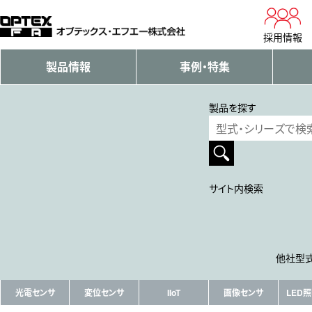
採用情報
製品情報
事例・特集
製品を探す
サイト内検索
他社型式
光電センサ
変位センサ
IIoT
画像センサ
LED