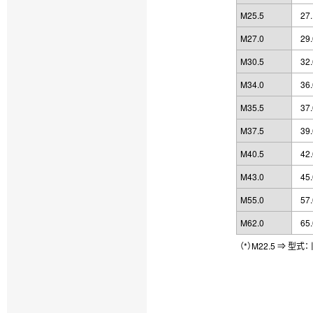
M25.5
27.
M27.0
29.
M30.5
32.
M34.0
36.
M35.5
37.
M37.5
39.
M40.5
42.
M43.0
45.
M55.0
57.
M62.0
65.
（*）M22.5 ⇒ 型式：