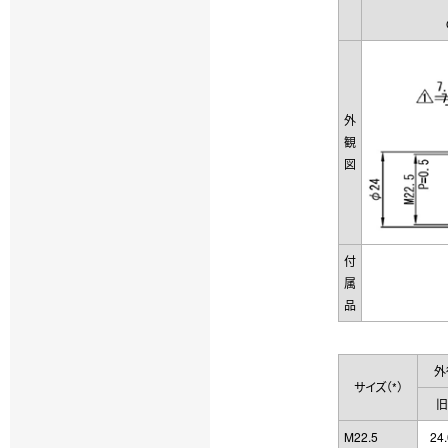
外
観
図
付
属
品
外
サイズ（*）
旧
M22.5
24.