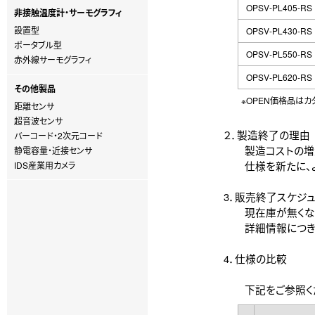
OPSV-PL405-RS
非接触温度計・サーモグラフィ
設置型
OPSV-PL430-RS
ポータブル型
OPSV-PL550-RS
赤外線サーモグラフィ
OPSV-PL620-RS
その他製品
※OPEN価格品はカ
距離センサ
超音波センサ
２．製造終了の理由
バーコード・2次元コード
製造コストの増大
静電容量・近接センサ
仕様を新たに、よ
IDS産業用カメラ
3．販売終了スケジ
現在庫が無くなり
詳細情報につきま
4．仕様の比較
下記をご参照くだ