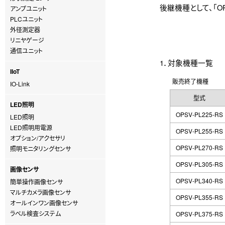
後継機種として、「O
アンプユニット
PLCユニット
外径測定器
リニヤゲージ
通信ユニット
1．対象機種一覧
IIoT
販売終了機種
IO-Link
型式
LED照明
OPSV-PL225-RS
LED照明
LED照明用電源
OPSV-PL255-RS
オプション/アクセサリ
OPSV-PL270-RS
照明モニタリングセンサ
OPSV-PL305-RS
画像センサ
OPSV-PL340-RS
簡単操作画像センサ
マルチカメラ画像センサ
OPSV-PL355-RS
オールインワン画像センサ
ラベル検査システム
OPSV-PL375-RS